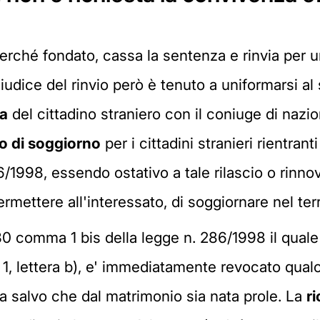
perché fondato, cassa la sentenza e rinvia per 
giudice del rinvio però è tenuto a uniformarsi al s
va
del cittadino straniero con il coniuge di nazion
so di soggiorno
per i cittadini stranieri rientranti
86/1998, essendo ostativo a tale rilascio o rinno
rmettere all'interessato, di soggiornare nel terri
t. 30 comma 1 bis della legge n. 286/1998 il qual
 1, lettera b), e' immediatamente revocato qual
za salvo che dal matrimonio sia nata prole. La
ri