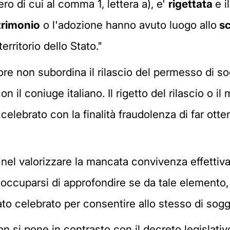
ro di cui al comma 1, lettera a), e'
rigettata
e i
rimonio
o l'adozione hanno avuto luogo allo
sc
territorio dello Stato."
latore non subordina il rilascio del permesso di
on il coniuge italiano. Il rigetto del rilascio o
 celebrato con la finalità fraudolenza di far otte
 nel valorizzare la mancata convivenza effettiva
occuparsi di approfondire se da tale elemento, 
o celebrato per consentire allo stesso di soggio
n si pone in contrasto con il decreto legislativ