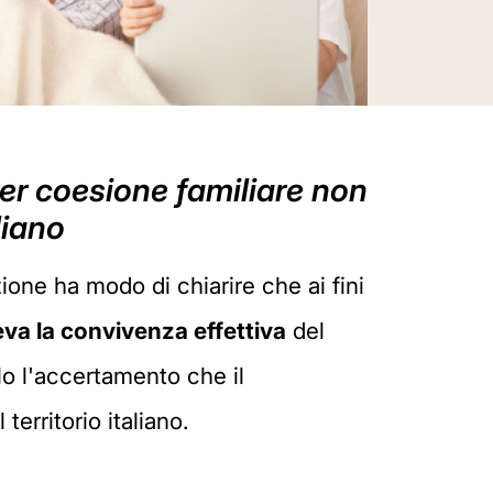
per coesione familiare non
liano
one ha modo di chiarire che ai fini
eva la convivenza effettiva
del
olo l'accertamento che il
erritorio italiano.