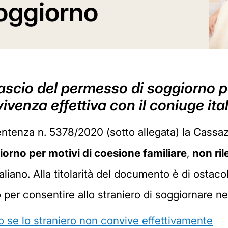
oggiorno
ilascio del permesso di soggiorno 
ivenza effettiva con il coniuge ita
ntenza n. 5378/2020 (sotto allegata) la Cassazi
orno per motivi di coesione familiare
,
non ril
taliano. Alla titolarità del documento è di ostac
per consentire allo straniero di soggiornare nel t
 se lo straniero non convive effettivamente