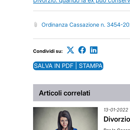
Divorzio: quando la ex può conserv
Ordinanza Cassazione n. 3454-2
Condividi su:
SALVA IN PDF | STAMPA
Articoli correlati
13-01-2022
Divorzi