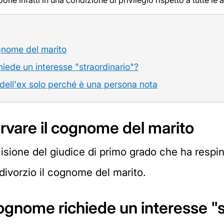
one infatti in una condizione di privilegio rispetto a tutte le a
ognome del marito
iede un interesse "straordinario"?
dell'ex solo perché è una persona nota
ervare il cognome del marito
isione del giudice di primo grado che ha respi
divorzio il cognome del marito.
ognome richiede un interesse "s