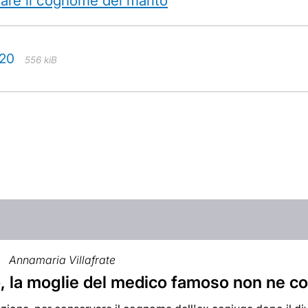
are il cognome del marito
020
556 kiB
Annamaria Villafrate
o, la moglie del medico famoso non ne c