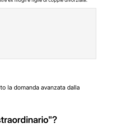
ltre ex mogli e figlie di coppie divorziate.
nto la domanda avanzata dalla
traordinario"?