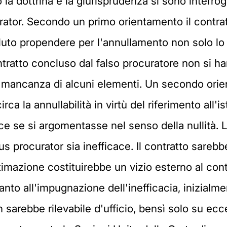
o la dottrina e la giurisprudenza si sono interrog
urator. Secondo un primo orientamento il contrat
oluto propendere per l'annullamento non solo l
ontratto concluso dal falso procuratore non si han
e mancanza di alcuni elementi. Un secondo or
rca la annullabilità in virtù del riferimento all'is
ece se si argomentasse nel senso della nullità.
s procurator sia inefficace. Il contratto sarebb
timazione costituirebbe un vizio esterno al con
uanto all'impugnazione dell'inefficacia, inizialme
sarebbe rilevabile d'ufficio, bensì solo su ecc