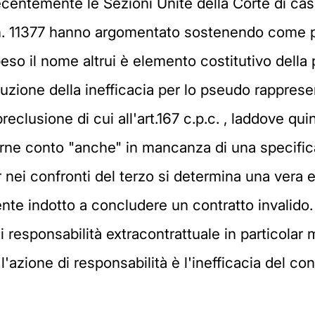
centemente le Sezioni Unite della Corte di ca
n. 11377 hanno argomentato sostenendo come p
eso il nome altrui è elemento costitutivo della 
eduzione della inefficacia per lo pseudo rappres
eclusione di cui all'art.167 c.p.c. , laddove qui
enerne conto "anche" in mancanza di una specifica
 nei confronti del terzo si determina una vera e 
nte indotto a concludere un contratto invalido.
i responsabilità extracontrattuale in particolar
l'azione di responsabilità è l'inefficacia del c