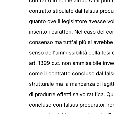
contratto in nome altrui. A tal punt
contratto stipulato dal falsus proc
quanto ove il legislatore avesse v
inserito i caratteri. Nel caso del c
consenso ma tutt'al più si avrebb
senso dell'ammissibilità della tesi ci
art. 1399 c.c. non ammissibile inv
come il contratto concluso dal falsu
strutturale ma la mancanza di legit
di produrre effetti salvo ratifica. Q
concluso con falsus procurator non 