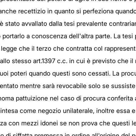
è anche recettizio in quanto si perfeziona quand
tà è stato avvallato dalla tesi prevalente contra
rtarlo a conoscenza dell'altra parte. La tesi 
 si legge che il terzo che contratta col rapprese
allo stesso art.1397 c.c. in cui è previsto che i
suoi poteri quando questi sono cessati. La proc
esentato mentre sarà revocabile solo se sussist
onoma pattuizione nel caso di procura conferita 
ntesa come negozio unilaterale, inoltre essa e 
za con mezzi idonei se non prova che questi 
 di siffatta premessa in ordine all'origine del 