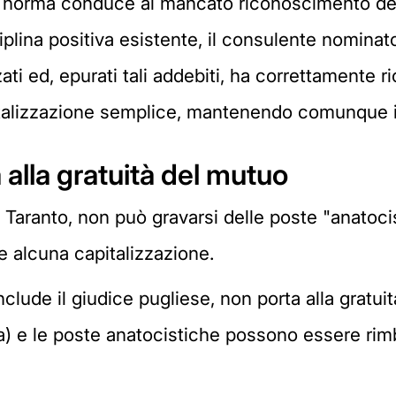
la norma conduce al mancato riconoscimento del
lina positiva esistente, il consulente nominato
zati ed, epurati tali addebiti, ha correttamente 
italizzazione semplice, mantenendo comunque im
alla gratuità del mutuo
di Taranto, non può gravarsi delle poste "anatocis
re alcuna capitalizzazione.
clude il giudice pugliese, non porta alla gratui
) e le poste anatocistiche possono essere rimb