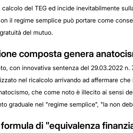
 calcolo del TEG ed incide inevitabilmente sull
o con il regime semplice può portare come conseg
a gratuità del mutuo.
zazione composta genera anatoci
nto, con innovativa sentenza del 29.03.2022 n. 7
lizzato nel ricalcolo arrivando ad affermare che 
tocismo, che come noto è illecito ai sensi dell
nto graduale nel "regime semplice", "la non deb
 formula di "equivalenza finanzia