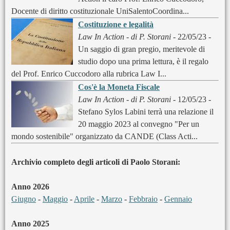
Docente di diritto costituzionale UniSalentoCoordina...
Costituzione e legalità
Law In Action - di P. Storani
- 22/05/23 -
Un saggio di gran pregio, meritevole di
studio dopo una prima lettura, è il regalo
del Prof. Enrico Cuccodoro alla rubrica Law I...
Cos'è la Moneta Fiscale
Law In Action - di P. Storani
- 12/05/23 -
Stefano Sylos Labini terrà una relazione il
20 maggio 2023 al convegno "Per un
mondo sostenibile" organizzato da CANDE (Class Acti...
Archivio completo degli articoli di Paolo Storani:
Anno 2026
Giugno
-
Maggio
-
Aprile
-
Marzo
-
Febbraio
-
Gennaio
Anno 2025