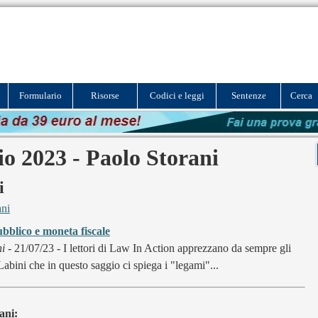
Formulario
Risorse
Codici e leggi
Sentenze
Cerca
o 2023 - Paolo Storani
i
ani
ubblico e moneta fiscale
ni
- 21/07/23 - I lettori di Law In Action apprezzano da sempre gli
Labini che in questo saggio ci spiega i "legami"...
ani: