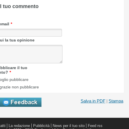
Salva in PDF
|
Stampa
atti
La redazione
Pubblicità
News per il tuo sito
Feed rss