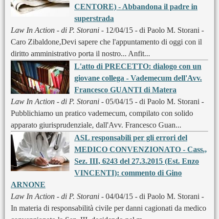
CENTORE) - Abbandona il padre in
superstrada
Law In Action - di P. Storani
- 12/04/15 - di Paolo M. Storani -
Caro Zibaldone,Devi sapere che l'appuntamento di oggi con il
diritto amministrativo porta il nostro... Anfit...
L'atto di PRECETTO: dialogo con un
giovane collega - Vademecum dell'Avv.
Francesco GUANTI di Matera
Law In Action - di P. Storani
- 05/04/15 - di Paolo M. Storani -
Pubblichiamo un pratico vademecum, compilato con solido
apparato giurisprudenziale, dall'Avv. Francesco Guan...
ASL responsabili per gli errori del
MEDICO CONVENZIONATO - Cass.,
Sez. III, 6243 del 27.3.2015 (Est. Enzo
VINCENTI): commento di Gino
ARNONE
Law In Action - di P. Storani
- 04/04/15 - di Paolo M. Storani -
In materia di responsabilità civile per danni cagionati da medico