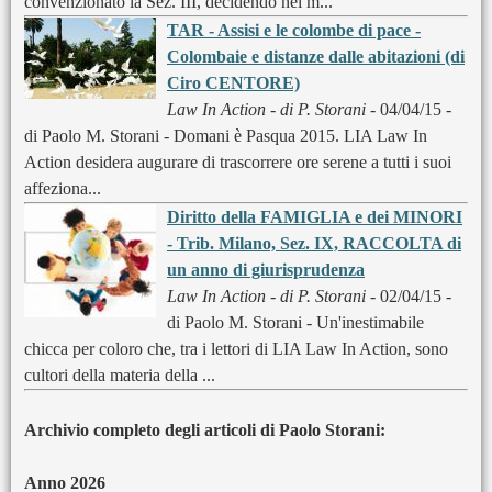
convenzionato la Sez. III, decidendo nel m...
TAR - Assisi e le colombe di pace -
Colombaie e distanze dalle abitazioni (di
Ciro CENTORE)
Law In Action - di P. Storani
- 04/04/15 -
di Paolo M. Storani - Domani è Pasqua 2015. LIA Law In
Action desidera augurare di trascorrere ore serene a tutti i suoi
affeziona...
Diritto della FAMIGLIA e dei MINORI
- Trib. Milano, Sez. IX, RACCOLTA di
un anno di giurisprudenza
Law In Action - di P. Storani
- 02/04/15 -
di Paolo M. Storani - Un'inestimabile
chicca per coloro che, tra i lettori di LIA Law In Action, sono
cultori della materia della ...
Archivio completo degli articoli di Paolo Storani:
Anno 2026