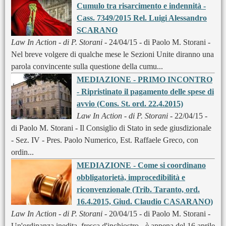
Cumulo tra risarcimento e indennità -
Cass. 7349/2015 Rel. Luigi Alessandro
SCARANO
Law In Action - di P. Storani
- 24/04/15 - di Paolo M. Storani -
Nel breve volgere di qualche mese le Sezioni Unite diranno una
parola convincente sulla questione della cumu...
MEDIAZIONE - PRIMO INCONTRO
- Ripristinato il pagamento delle spese di
avvio (Cons. St. ord. 22.4.2015)
Law In Action - di P. Storani
- 22/04/15 -
di Paolo M. Storani - Il Consiglio di Stato in sede giusdizionale
- Sez. IV - Pres. Paolo Numerico, Est. Raffaele Greco, con
ordin...
MEDIAZIONE - Come si coordinano
obbligatorietà, improcedibilità e
riconvenzionale (Trib. Taranto, ord.
16.4.2015, Giud. Claudio CASARANO)
Law In Action - di P. Storani
- 20/04/15 - di Paolo M. Storani -
Un'ordinanza inedita, fresca d'inchiostro - è appena del 16 aprile