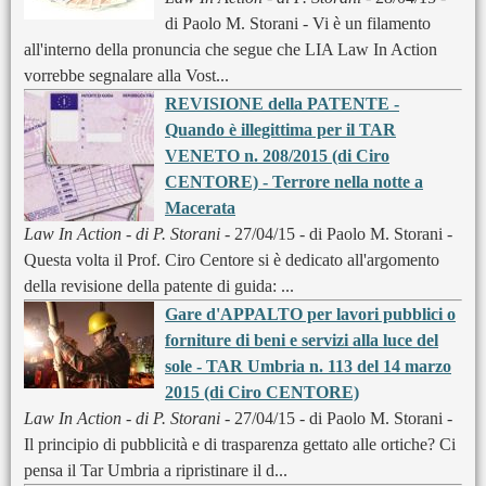
di Paolo M. Storani - Vi è un filamento
all'interno della pronuncia che segue che LIA Law In Action
vorrebbe segnalare alla Vost...
REVISIONE della PATENTE -
Quando è illegittima per il TAR
VENETO n. 208/2015 (di Ciro
CENTORE) - Terrore nella notte a
Macerata
Law In Action - di P. Storani
- 27/04/15 - di Paolo M. Storani -
Questa volta il Prof. Ciro Centore si è dedicato all'argomento
della revisione della patente di guida: ...
Gare d'APPALTO per lavori pubblici o
forniture di beni e servizi alla luce del
sole - TAR Umbria n. 113 del 14 marzo
2015 (di Ciro CENTORE)
Law In Action - di P. Storani
- 27/04/15 - di Paolo M. Storani -
Il principio di pubblicità e di trasparenza gettato alle ortiche? Ci
pensa il Tar Umbria a ripristinare il d...