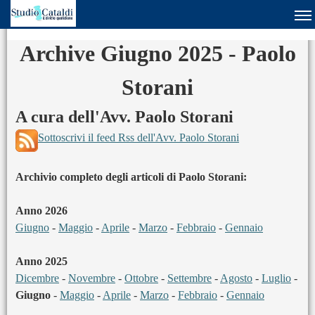
Archive Giugno 2025 - Paolo
Storani
A cura dell'Avv. Paolo Storani
Sottoscrivi il feed Rss dell'Avv. Paolo Storani
Archivio completo degli articoli di Paolo Storani:
Anno 2026
Giugno
-
Maggio
-
Aprile
-
Marzo
-
Febbraio
-
Gennaio
Anno 2025
Dicembre
-
Novembre
-
Ottobre
-
Settembre
-
Agosto
-
Luglio
-
Giugno
-
Maggio
-
Aprile
-
Marzo
-
Febbraio
-
Gennaio