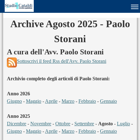
Archive Agosto 2025 - Paolo
Storani
A cura dell'Avv. Paolo Storani
Sottoscrivi il feed Rss dell'Avv. Paolo Storani
Archivio completo degli articoli di Paolo Storani:
Anno 2026
Giugno
-
Maggio
-
Aprile
-
Marzo
-
Febbraio
-
Gennaio
Anno 2025
Dicembre
-
Novembre
-
Ottobre
-
Settembre
-
Agosto
-
Luglio
-
Giugno
-
Maggio
-
Aprile
-
Marzo
-
Febbraio
-
Gennaio