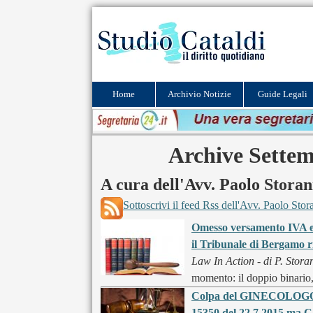
Home
Archivio Notizie
Guide Legali
Archive Settem
A cura dell'Avv. Paolo Storan
Sottoscrivi il feed Rss dell'Avv. Paolo Stor
Omesso versamento IVA e 
il Tribunale di Bergamo r
Law In Action - di P. Stora
momento: il doppio binario, 
Colpa del GINECOLOGO - D
15350 del 22.7.2015 ma Ca