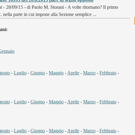
ni
- 28/09/15 - di Paolo M. Storani - A volte ritornano? Il primo
c. nella parte in cui impone alla Sezione semplice ...
ani:
Gennaio
gosto
-
Luglio
-
Giugno
-
Maggio
-
Aprile
-
Marzo
-
Febbraio
-
gosto
-
Luglio
-
Giugno
-
Maggio
-
Aprile
-
Marzo
-
Febbraio
-
gosto
-
Luglio
-
Giugno
-
Maggio
-
Aprile
-
Marzo
-
Febbraio
-