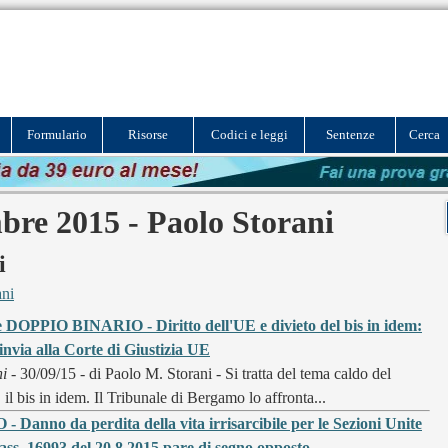
Formulario
Risorse
Codici e leggi
Sentenze
Cerca
bre 2015 - Paolo Storani
i
ani
DOPPIO BINARIO - Diritto dell'UE e divieto del bis in idem:
invia alla Corte di Giustizia UE
ni
- 30/09/15 - di Paolo M. Storani - Si tratta del tema caldo del
il bis in idem. Il Tribunale di Bergamo lo affronta...
anno da perdita della vita irrisarcibile per le Sezioni Unite
ss. 16993 del 20.8.2015 pare di segno opposto