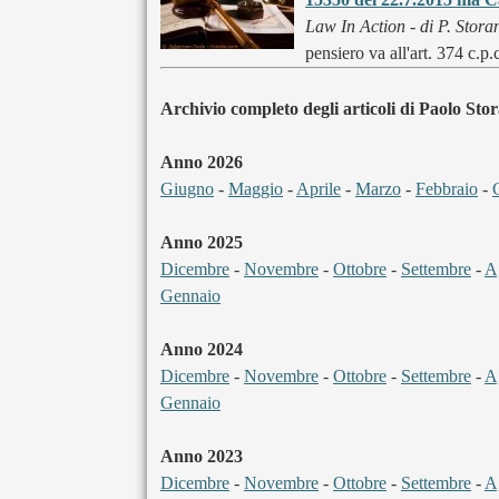
Law In Action - di P. Stora
pensiero va all'art. 374 c.p.
Archivio completo degli articoli di Paolo Stor
Anno 2026
Giugno
-
Maggio
-
Aprile
-
Marzo
-
Febbraio
-
Anno 2025
Dicembre
-
Novembre
-
Ottobre
-
Settembre
-
A
Gennaio
Anno 2024
Dicembre
-
Novembre
-
Ottobre
-
Settembre
-
A
Gennaio
Anno 2023
Dicembre
-
Novembre
-
Ottobre
-
Settembre
-
A