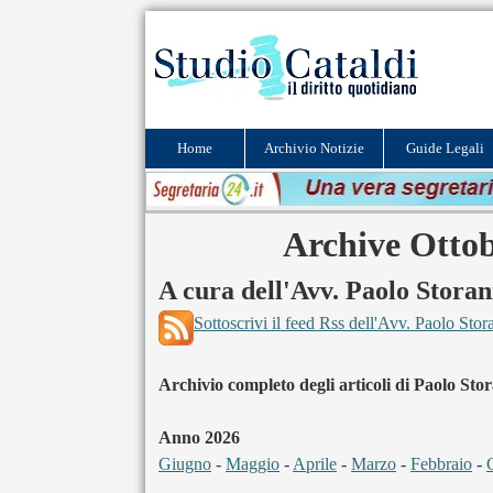
Home
Archivio Notizie
Guide Legali
Archive Ottob
A cura dell'Avv. Paolo Storan
Sottoscrivi il feed Rss dell'Avv. Paolo Stor
Archivio completo degli articoli di Paolo Stor
Anno 2026
Giugno
-
Maggio
-
Aprile
-
Marzo
-
Febbraio
-