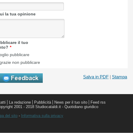
Salva in PDF
|
Stampa
atti
La redazione
Pubblicità
News per il tuo sito
Feed rss
pyright 2001 - 2018 Studiocataldi.it - Quotidiano giuridico
a del sito
-
Informativa sulla privacy