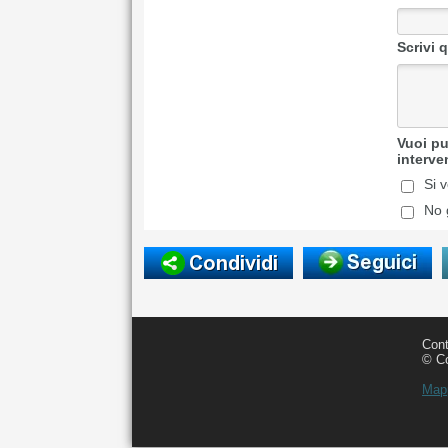
Cont
© Co
Mapp