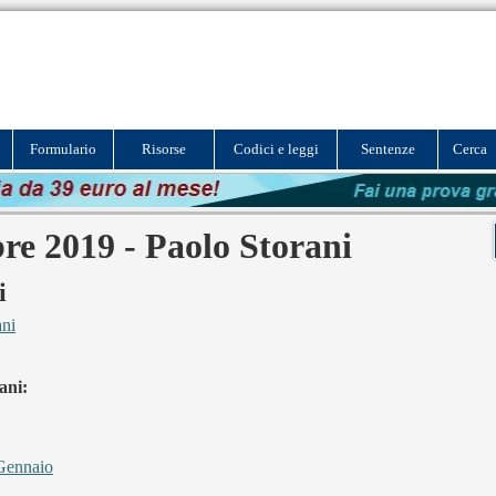
Formulario
Risorse
Codici e leggi
Sentenze
Cerca
re 2019 - Paolo Storani
i
ani
ani:
Gennaio