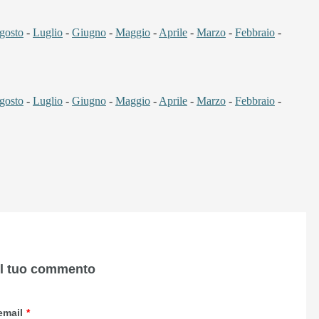
gosto
-
Luglio
-
Giugno
-
Maggio
-
Aprile
-
Marzo
-
Febbraio
-
gosto
-
Luglio
-
Giugno
-
Maggio
-
Aprile
-
Marzo
-
Febbraio
-