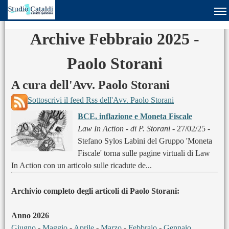
Archive Febbraio 2025 -
Paolo Storani
A cura dell'Avv. Paolo Storani
Sottoscrivi il feed Rss dell'Avv. Paolo Storani
BCE, inflazione e Moneta Fiscale
Law In Action - di P. Storani
- 27/02/25 -
Stefano Sylos Labini del Gruppo 'Moneta
Fiscale' torna sulle pagine virtuali di Law
In Action con un articolo sulle ricadute de...
Archivio completo degli articoli di Paolo Storani:
Anno 2026
Giugno
-
Maggio
-
Aprile
-
Marzo
-
Febbraio
-
Gennaio