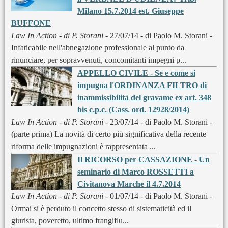
Milano 15.7.2014 est. Giuseppe
BUFFONE
Law In Action - di P. Storani
- 27/07/14 - di Paolo M. Storani -
Infaticabile nell'abnegazione professionale al punto da
rinunciare, per sopravvenuti, concomitanti impegni p...
APPELLO CIVILE - Se e come si
impugna l'ORDINANZA FILTRO di
inammissibilità del gravame ex art. 348
bis c.p.c. (Cass. ord. 12928/2014)
Law In Action - di P. Storani
- 23/07/14 - di Paolo M. Storani -
(parte prima) La novità di certo più significativa della recente
riforma delle impugnazioni è rappresentata ...
Il RICORSO per CASSAZIONE - Un
seminario di Marco ROSSETTI a
Civitanova Marche il 4.7.2014
Law In Action - di P. Storani
- 01/07/14 - di Paolo M. Storani -
Ormai si è perduto il concetto stesso di sistematicità ed il
giurista, poveretto, ultimo frangiflu...