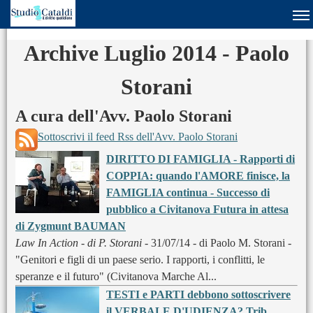
Archive Luglio 2014 - Paolo
Storani
A cura dell'Avv. Paolo Storani
Sottoscrivi il feed Rss dell'Avv. Paolo Storani
DIRITTO DI FAMIGLIA - Rapporti di
COPPIA: quando l'AMORE finisce, la
FAMIGLIA continua - Successo di
pubblico a Civitanova Futura in attesa
di Zygmunt BAUMAN
Law In Action - di P. Storani
- 31/07/14 - di Paolo M. Storani -
"Genitori e figli di un paese serio. I rapporti, i conflitti, le
speranze e il futuro" (Civitanova Marche Al...
TESTI e PARTI debbono sottoscrivere
il VERBALE D'UDIENZA? Trib.