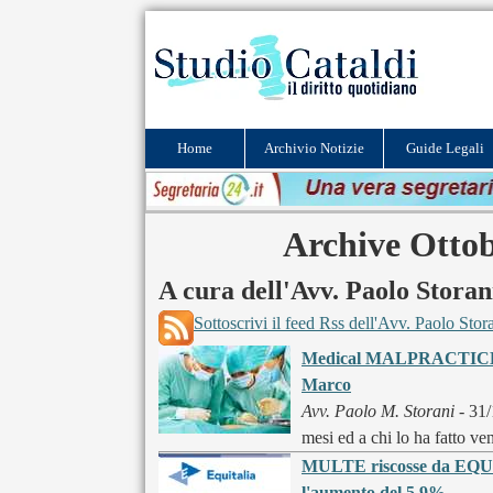
Home
Archivio Notizie
Guide Legali
Archive Ottob
A cura dell'Avv. Paolo Storan
Sottoscrivi il feed Rss dell'Avv. Paolo Stor
Medical MALPRACTICE an
Marco
Avv. Paolo M. Storani
- 31
mesi ed a chi lo ha fatto ve
MULTE riscosse da EQUIT
l'aumento del 5,9%