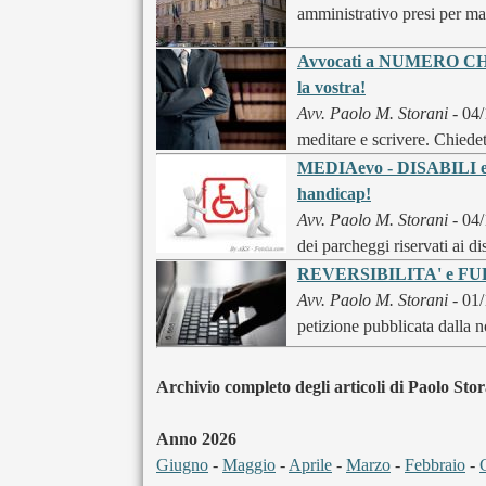
amministrativo presi per mano
Avvocati a NUMERO CHIUSO
la vostra!
Avv. Paolo M. Storani
- 04/
meditare e scrivere. Chiedet
MEDIAevo - DISABILI e pa
handicap!
Avv. Paolo M. Storani
- 04/
dei parcheggi riservati ai d
REVERSIBILITA' e FUR
Avv. Paolo M. Storani
- 01
petizione pubblicata dalla no
Archivio completo degli articoli di Paolo Stor
Anno 2026
Giugno
-
Maggio
-
Aprile
-
Marzo
-
Febbraio
-