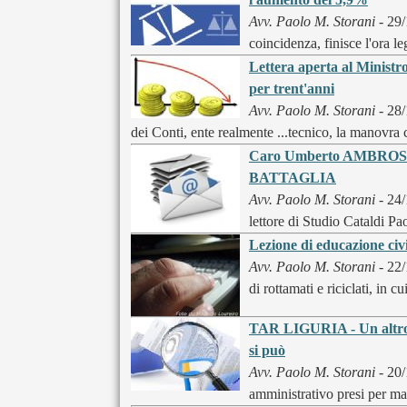
Avv. Paolo M. Storani
- 29/
coincidenza, finisce l'ora 
Lettera aperta al Ministr
per trent'anni
Avv. Paolo M. Storani
- 28/
dei Conti, ente realmente ...tecnico, la manovra c
Caro Umberto AMBROSOLI
BATTAGLIA
Avv. Paolo M. Storani
- 24/
lettore di Studio Cataldi P
Lezione di educazione c
Avv. Paolo M. Storani
- 22/
di rottamati e riciclati, in c
TAR LIGURIA - Un altro 
si può
Avv. Paolo M. Storani
- 20/
amministrativo presi per man