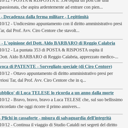
/10/12 - POSTA & RISPOSTA n. 354 ospita un post che una
passionata, che aspira ardentemente ad entrare con pien...
- Decadenza dalla ferma militare - Legittimità
10/12 - Undicesimo appuntamento con il diritto amministrativo presi
r, dal Prof. Avv. Ciro Centore che stavolt...
o - L'opinione del Dott. Aldo BARBARO di Reggio Calabria
10/12 - La puntata 353 di POSTA & RISPOSTA ospita il
l Dott. Aldo BARBARO di Reggio Calabria, apprezzato medico-...
 di PATENTE - Sorvegliato speciale (di Ciro Centore)
10/12 - Ottavo appuntamento di diritto amministrativo presi per
iosi Tar, dal Prof. Avv. Ciro Centore che in q...
ubblico' di Luca TELESE lo ricorda a un anno dalla morte
10/12 - Bravo, bravo, bravo a Luca TELESE che, sul suo bellissimo
ricordato che oggi ricorre il primo annivers...
 Plichi in cassaforte - misura di salvaguardia dell'integrità
10/12 - Continua il viaggio di Studio Cataldi nei segreti del diritto