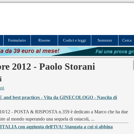
Formulario
Risorse
Codici e leggi
Sentenze
Cerca
re 2012 - Paolo Storani
i
ani
d best practices - Vita da GINECOLOGO - Nascita di
/10/12 - POSTA & RISPOSTA n.359 è dedicato a Marco che ha due
nire al mondo superando una sequela di ostacoli, ...
ALIA con aggiunta dell'IVA! Stangata a cui si abbina