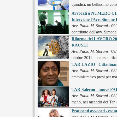
quindici, un bellissimo con
Avvocati a NUMERO CHI
Interviene l'Avv. Sim
Avv. Paolo M. Storani
- 09/
contributo dell'avv. Simo
Riforma del LAVORO 2012 
RAUSEI
Avv. Paolo M. Storani
- 09/
ottobre 2012 un corso articol
TAR LAZIO - Cittadinanza 
Avv. Paolo M. Storani
- 08/
amministrativo presi per man
TAR Salerno - nuove FAR
Avv. Paolo M. Storani
- 08/
mano, nei meandri dei Tar, d
Praticanti avvocati - esam