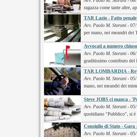
Avv. Paolo M. Storani
- 08
ragazza come tante altre, ap
TAR Lazio - Fatto penale 
Avv. Paolo M. Storani
- 07/
per mano, nei meandri dei Ta
Avvocati a numero chius
Avv. Paolo M. Storani
- 06/
graditissimo contributo de
TAR LOMBARDIA - Revoca
Avv. Paolo M. Storani
- 05/
mano, nei meandri dei mister
Steve JOBS ci manca - 'P
Avv. Paolo M. Storani
- 05/
quotidiano "Pubblico", si è 
Consiglio di Stato - Gara -
Avv. Paolo M. Storani
- 05/