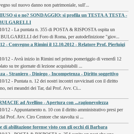
vegno sul nuovo danno non patrimoniale, sull'...
USO sì o no? SONDAGGIO: si profila un TESTA A TESTA -
one BULGARELLI
10/12 - La puntata n. 355 di POSTA & RISPOSTA ospita un
ne BULGARELLI del Foro di Roma, per autodefinizione "giov...
- Convegno a Rimini il 12.10.2012 - Relatore Prof. Pierluigi
10/12 - Avrà inizio in Rimini nel primo pomeriggio di venerdì 12
ato su tre giornate di lezione acquistabili ...
- Straniero - Diniego - Incompetenza - Diritto soggettivo
10/12 - Puntata n. 12 dei nostri incontri ravvicinati con il diritto
o, nei meandri dei Tar, dal Prof. Avv. Ci...
MACIE ad Avellino - Apertura con ...ragionevolezza
10/12 - Appuntamento n. 10 con il diritto amministrativo presi per
al Prof. Avv. Ciro Centore che stavolta si ...
e di abilitazione forense visto con gli occhi di Barbara