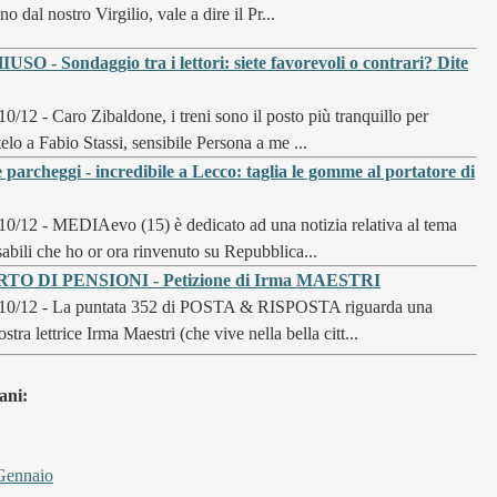
 dal nostro Virgilio, vale a dire il Pr...
 - Sondaggio tra i lettori: siete favorevoli o contrari? Dite
10/12 - Caro Zibaldone, i treni sono il posto più tranquillo per
elo a Fabio Stassi, sensibile Persona a me ...
rcheggi - incredibile a Lecco: taglia le gomme al portatore di
10/12 - MEDIAevo (15) è dedicato ad una notizia relativa al tema
isabili che ho or ora rinvenuto su Repubblica...
TO DI PENSIONI - Petizione di Irma MAESTRI
/10/12 - La puntata 352 di POSTA & RISPOSTA riguarda una
stra lettrice Irma Maestri (che vive nella bella citt...
ani:
Gennaio