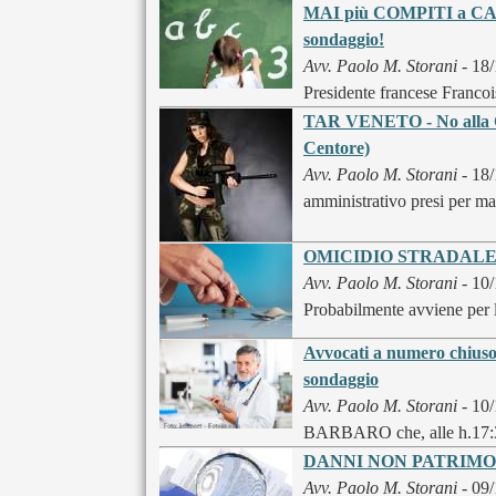
MAI più COMPITI a CASA -
sondaggio!
Avv. Paolo M. Storani
- 18/
Presidente francese Franc
TAR VENETO - No alla CA
Centore)
Avv. Paolo M. Storani
- 18/
amministrativo presi per man
OMICIDIO STRADALE - Il 
Avv. Paolo M. Storani
- 10/
Probabilmente avviene per l
Avvocati a numero chiuso
sondaggio
Avv. Paolo M. Storani
- 10/
BARBARO che, alle h.17:36 d
DANNI NON PATRIMONIALI
Avv. Paolo M. Storani
- 09/