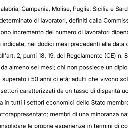
alabria, Campania, Molise, Puglia, Sicilia e Sard
eterminato di lavoratori, definiti dalla Commis
scono incremento del numero di lavoratori dipe
ndicate, nei dodici mesi precedenti alla data d
ll'art. 2, punti 18, 19, del Regolamento (CE) n. 
 da almeno sei mesi; chi non possiede un dipl
 superato i 50 anni di età; adulti che vivono so
o settori caratterizzati da un tasso di dispari
n tutti i settori economici dello Stato membro 
ottorappresentato; membri di una minoranza nazi
olidare le proprie esperienze in termini di co