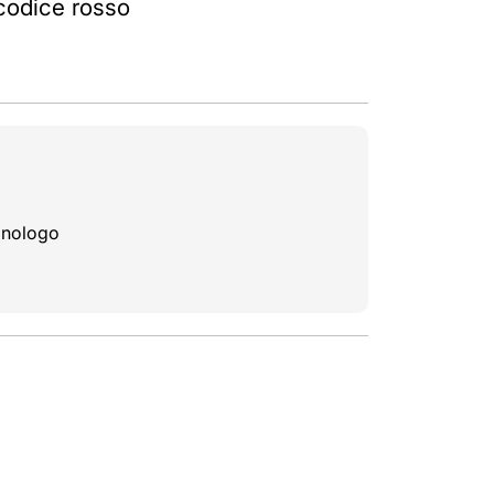
 codice rosso
minologo