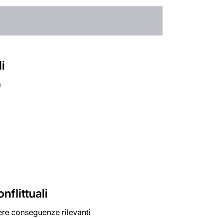
i
a
flittuali
vere conseguenze rilevanti