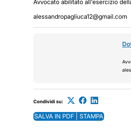
Avvocato abilitato all'esercizio de
alessandropagliuca12@gmail.com
Do
Avvo
ale
Condividi su:
SALVA IN PDF | STAMPA