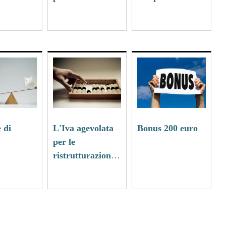
occasionale
 di
L'Iva agevolata
Bonus 200 euro
per le
ristrutturazioni
edilizie