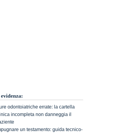
 evidenza:
re odontoiatriche errate: la cartella
linica incompleta non danneggia il
aziente
mpugnare un testamento: guida tecnico-