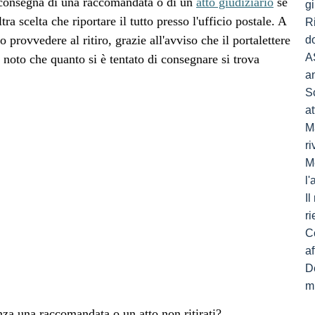
a consegna di una raccomandata o di un
atto giudiziario
se
gi
a scelta che riportare il tutto presso l'ufficio postale. A
R
 provvedere al ritiro, grazie all'avviso che il portalettere
do
A
e noto che quanto si è tentato di consegnare si trova
a
S
a
Ma
ri
M
l
I
ri
C
af
De
mi
nza una raccomandata o un atto non ritirati?