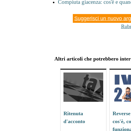
Compiuta giacenza: cos'è e quan
Suggerisci un nuovo arg
Rubr
Altri articoli che potrebbero inter
Ritenuta
Reverse
d'acconto
cos'è, 
funzion