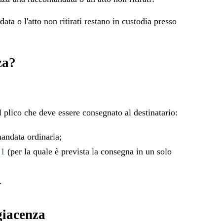
a o l'atto non ritirati restano in custodia presso
za?
l plico che deve essere consegnato al destinatario:
mandata ordinaria;
 1
(per la quale è prevista la consegna in un solo
.
giacenza