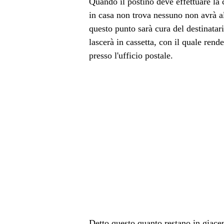
Quando il postino deve effettuare l
in casa non trova nessuno non avrà altr
questo punto sarà cura del destinatario
lascerà in cassetta, con il quale rend
presso l'ufficio postale.
Detto questo quanto restano in giace