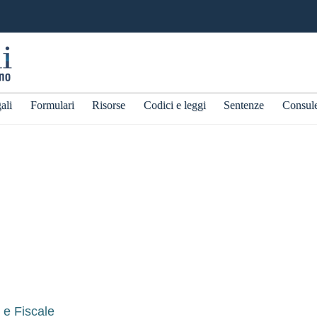
ali
Formulari
Risorse
Codici e leggi
Sentenze
Consul
o e Fiscale