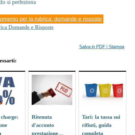
do si perfeziona
omento per la rubrica: domande e risposte
ica Domande e Risposte
Salva in PDF | Stampa
essarti:
 charge:
Ritenuta
Tari: la tassa sui
come
d'acconto
rifiuti, guida
a
prestazione
completa