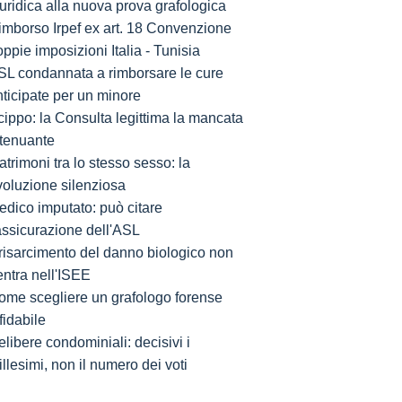
uridica alla nuova prova grafologica
imborso Irpef ex art. 18 Convenzione
ppie imposizioni Italia - Tunisia
SL condannata a rimborsare le cure
nticipate per un minore
cippo: la Consulta legittima la mancata
ttenuante
trimoni tra lo stesso sesso: la
voluzione silenziosa
edico imputato: può citare
'assicurazione dell'ASL
l risarcimento del danno biologico non
entra nell'ISEE
ome scegliere un grafologo forense
fidabile
libere condominiali: decisivi i
llesimi, non il numero dei voti