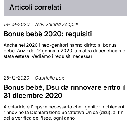
Articoli correlati
18-09-2020
Avv. Valeria Zeppilli
Bonus bebè 2020: requisiti
Anche nel 2020 i neo-genitori hanno diritto al bonus
bebè. Anzi: dal 1° gennaio 2020 la platea di beneficiari è
stata estesa. Vediamo i requisiti necessari
25-12-2020
Gabriella Lax
Bonus bebè, Dsu da rinnovare entro il
31 dicembre 2020
A chiarirlo è l'Inps: è necessario che i genitori richiedenti
rinnovino la Dichiarazione Sostitutiva Unica (dsu), ai fini
della verifica dell'Isee, ogni anno