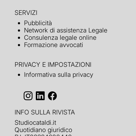
SERVIZI
Pubblicità
Network di assistenza Legale
Consulenza legale online
Formazione avvocati
PRIVACY E IMPOSTAZIONI
Informativa sulla privacy
INFO SULLA RIVISTA
Studiocataldi.it
Quotidiano giuridico