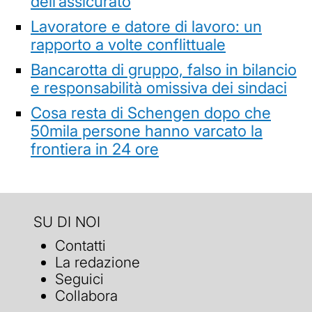
dell’assicurato
Lavoratore e datore di lavoro: un
rapporto a volte conflittuale
Bancarotta di gruppo, falso in bilancio
e responsabilità omissiva dei sindaci
Cosa resta di Schengen dopo che
50mila persone hanno varcato la
frontiera in 24 ore
SU DI NOI
Contatti
La redazione
Seguici
Collabora