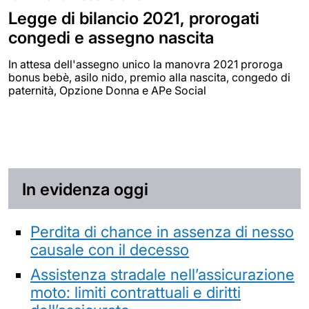
Legge di bilancio 2021, prorogati
congedi e assegno nascita
In attesa dell'assegno unico la manovra 2021 proroga
bonus bebè, asilo nido, premio alla nascita, congedo di
paternità, Opzione Donna e APe Social
In evidenza oggi
Perdita di chance in assenza di nesso
causale con il decesso
Assistenza stradale nell’assicurazione
moto: limiti contrattuali e diritti