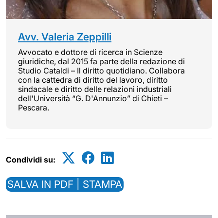
Avv. Valeria Zeppilli
Avvocato e dottore di ricerca in Scienze
giuridiche, dal 2015 fa parte della redazione di
Studio Cataldi – Il diritto quotidiano. Collabora
con la cattedra di diritto del lavoro, diritto
sindacale e diritto delle relazioni industriali
dell'Università “G. D'Annunzio” di Chieti –
Pescara.
Condividi su:
SALVA IN PDF | STAMPA