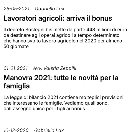
25-05-2021
Gabriella Lax
Lavoratori agricoli: arriva il bonus
Il decreto Sostegni bis mette da parte 448 milioni di euro
da destinare agli operai agricoli a tempo determinato
che hanno svolto lavoro agricolo nel 2020 per almeno
50 giornate
01-01-2021
Avv. Valeria Zeppilli
Manovra 2021: tutte le novità per la
famiglia
La legge di bilancio 2021 contiene molteplici previsioni
che interessano le famiglie. Vediamo quali sono,
dall'assegno unico per i figli ai bonus
10-12-2020
Gabriella Lax