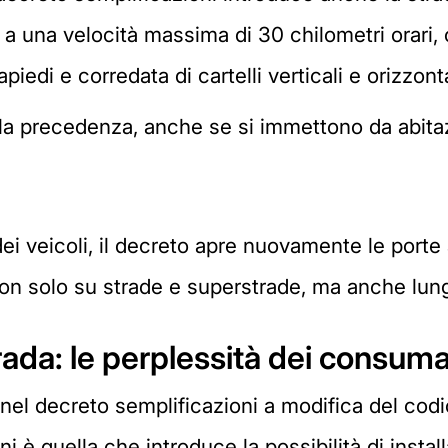
re a una velocità massima di 30 chilometri orari
di e corredata di cartelli verticali e orizzonta
 la precedenza, anche se si immettono da abitaz
i veicoli, il decreto apre nuovamente le porte al
non solo su strade e superstrade, ma anche lung
ada: le perplessità dei consumat
 nel decreto semplificazioni a modifica del codic
oni è quella che introduce la possibilità di instal