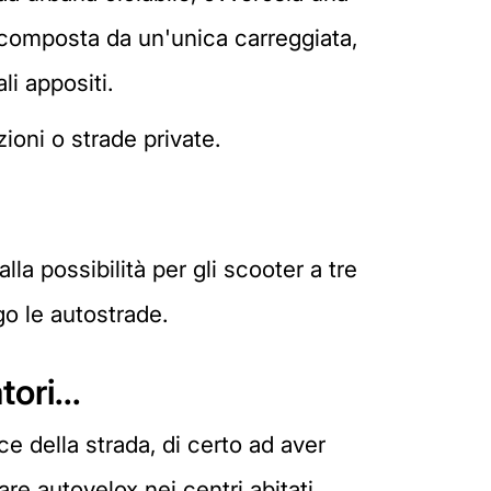
, composta da un'unica carreggiata,
li appositi.
ioni o strade private.
la possibilità per gli scooter a tre
o le autostrade.
ori...
e della strada, di certo ad aver
lare autovelox nei centri abitati.