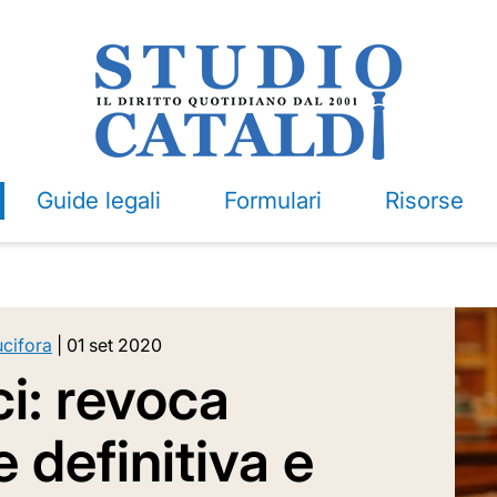
Guide legali
Formulari
Risorse
ucifora
|
01 set 2020
ci: revoca
 definitiva e