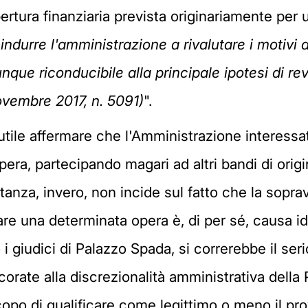
opertura finanziaria prevista originariamente pe
indurre l'amministrazione a rivalutare i motivi 
unque riconducibile alla principale ipotesi di r
ovembre 2017, n. 5091)
".
inutile affermare che l'Amministrazione interes
era, partecipando magari ad altri bandi di origin
anza, invero, non incide sul fatto che la sopra
are una determinata opera è, di per sé, causa id
 i giudici di Palazzo Spada, si correrebbe il seri
ate alla discrezionalità amministrativa della P.A.
o scopo di qualificare come legittimo o meno il p