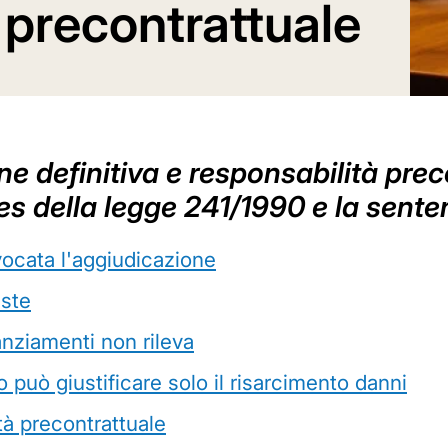
 precontrattuale
e definitiva e responsabilità prec
ies della legge 241/1990 e la sente
ocata l'aggiudicazione
iste
anziamenti non rileva
to può giustificare solo il risarcimento danni
ità precontrattuale