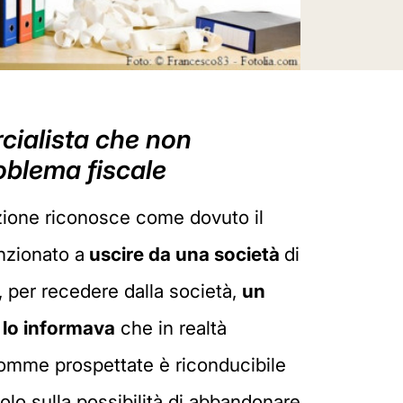
rcialista che non
roblema fiscale
azione riconosce come dovuto il
nzionato a
uscire da una società
di
, per recedere dalla società,
un
a lo informava
che in realtà
ue somme prospettate è riconducibile
lo sulla possibilità di abbandonare