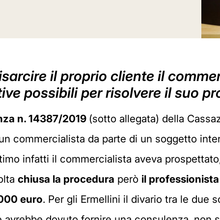
sarcire il proprio cliente il comme
tive possibili per risolvere il suo p
za n. 1
4387
/2019
(sotto allegata) della Cass
 un commercialista da parte di un soggetto inte
ltimo infatti il commercialista aveva prospettato
olta
chiusa la procedura
però
il professionist
.000 euro
. Per gli Ermellini il divario tra le d
e avrebbe dovuto fornire una consulenza, non so