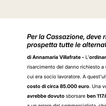
Per la Cassazione, deve ri
prospetta tutte le alterna
di Annamaria Villafrate -
L'
ordinan
risarcimento del danno richiesto a
cui era socio lavoratore. A quest'u
costo di circa 85.000 euro
. Una v
avrebbe dovuto
sborsare
ben 117
a un errore del commercialista, ch