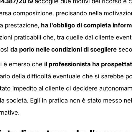
 14387/2019
accoglie due motivi del ricorso e c
ersa composizione, precisando nella motivazio
ua prestazione,
ha l'obbligo di completa inform
luzioni praticabili che, tra quelle dal cliente e
così
da porlo nelle condizioni di scegliere
secon
tti è emerso che
il professionista ha prospetta
arlo della difficoltà eventuale che si sarebbe p
stato impedito al cliente di decidere autonom
lla società. Egli in pratica non è stato messo n
native.