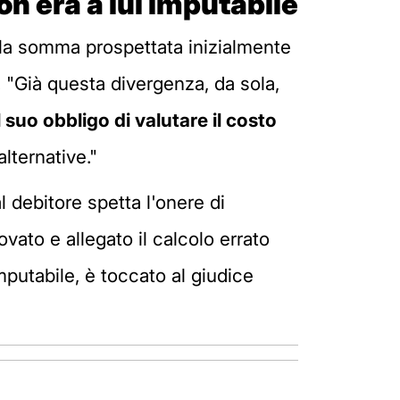
n era a lui imputabile
alla somma prospettata inizialmente
. "Già questa divergenza, da sola,
suo obbligo di valutare il costo
alternative."
l debitore spetta l'onere di
vato e allegato il calcolo errato
mputabile, è toccato al giudice