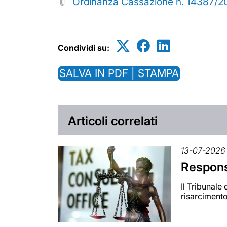
Ordinanza Cassazione n. 14387/2
Condividi su:
SALVA IN PDF | STAMPA
Articoli correlati
13-07-2026
Responsa
Il Tribunale
risarciment