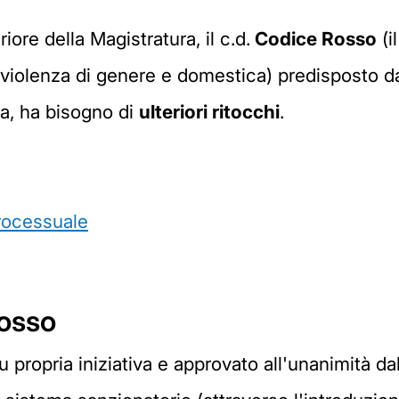
iore della Magistratura, il c.d.
Codice Rosso
(i
la violenza di genere e domestica) predisposto 
ra, ha bisogno di
ulteriori ritocchi
.
processuale
Rosso
o su propria iniziativa e approvato all'unanimit