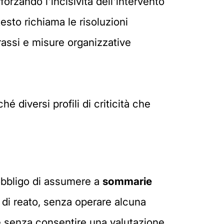
orzando l'incisività dell'intervento
testo richiama le risoluzioni
rassi e misure organizzative
hé diversi profili di criticità che
 obbligo di assumere a
sommarie
a di reato, senza operare alcuna
e e senza consentire una valutazione