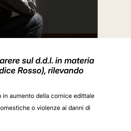
rere sul d.d.l. in materia
odice Rosso), rilevando
o in aumento della cornice edittale
 domestiche o violenze ai danni di