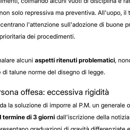
menti, colmando alcuni vuoti di disciplina e raff
 non solo repressiva ma preventiva. All'uopo, il 
ncentrano l'attenzione sull'adozione di buone p
prioritaria dei procedimenti.
nalare alcuni
aspetti ritenuti problematici
, nonc
 di talune norme del disegno di legge.
rsona offesa: eccessiva rigidità
da la soluzione di imporre al P.M. un generale
l termine di 3 giorni
dall'iscrizione della notizi
r presentano graduazioni di gravità differenziat