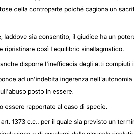
se della controparte poiché cagiona un sacrific
e, laddove sia consentito, il giudice ha un poter
 ripristinare così l'equilibrio sinallagmatico.
anche disporre l'inefficacia degli atti compiuti 
onde ad un'indebita ingerenza nell'autonomia c
sull'abuso posto in essere.
o essere rapportate al caso di specie.
 art. 1373 c.c., per il quale sia previsto un term
a risoluzione o di avvalersi della clausola risolu