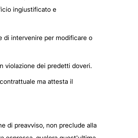
io ingiustificato e
e di intervenire per modificare o
in violazione dei predetti doveri.
ontrattuale ma attesta il
ine di preavviso, non preclude alla
tiva espressa, qualora quest'ultima