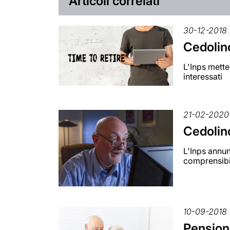
Articoli correlati
30-12-2018
Cedolin
L'Inps mette
interessati
21-02-2020
Cedolin
L'Inps annun
comprensibil
10-09-2018
Pension