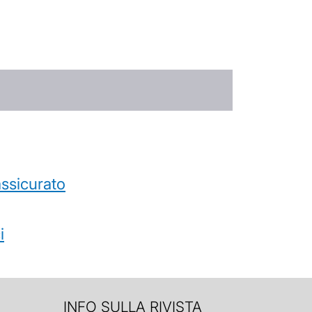
’assicurato
i
INFO SULLA RIVISTA