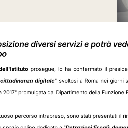
osizione diversi servizi e potrà ve
po
ll'Istituto
prosegue, lo ha confermato il presiden
 cittadinanza digitale
" svoltosi a Roma nei giorni 
 2017" promulgata dal Dipartimento della Funzione P
uoso percorso intrapreso, sono stati presentati il r
o spazio online dedicato a
"
Detrazioni fiscali: doma