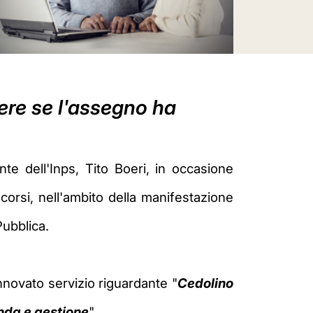
dere se l'assegno ha
te dell'Inps, Tito Boeri, in occasione
scorsi,
nell'ambito della manifestazione
ubblica.
innovato servizio
riguardante "
Cedolino
nda e gestione
".