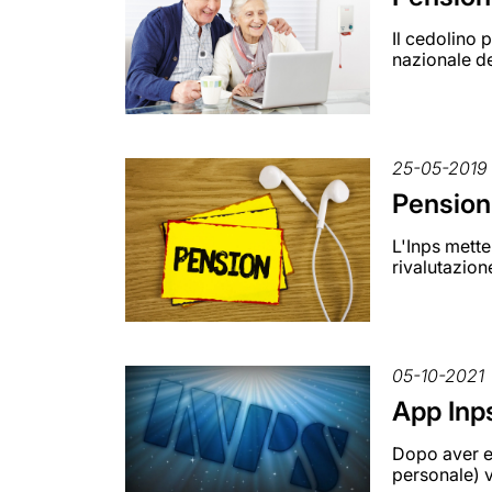
Il cedolino 
nazionale de
25-05-2019
Pensioni
L'Inps mette
rivalutazion
05-10-2021
App Inps
Dopo aver ef
personale) v