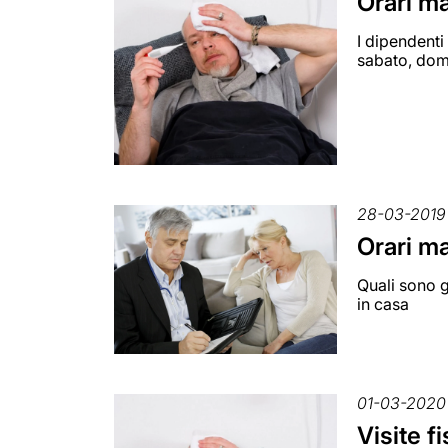
Orari ma
I dipendenti 
sabato, dome
28-03-2019
Orari ma
Quali sono g
in casa
01-03-2020
Visite f