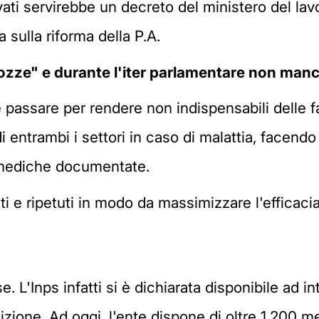
ivati servirebbe un decreto del ministero del la
 sulla riforma della P.A.
"bozze" e durante l'iter parlamentare non man
passare per rendere non indispensabili delle f
di entrambi i settori in caso di malattia, facendo
 mediche documentate.
i e ripetuti in modo da massimizzare l'efficacia 
. L'Inps infatti si è dichiarata disponibile ad i
zione. Ad oggi, l'ente dispone di oltre 1.200 medi