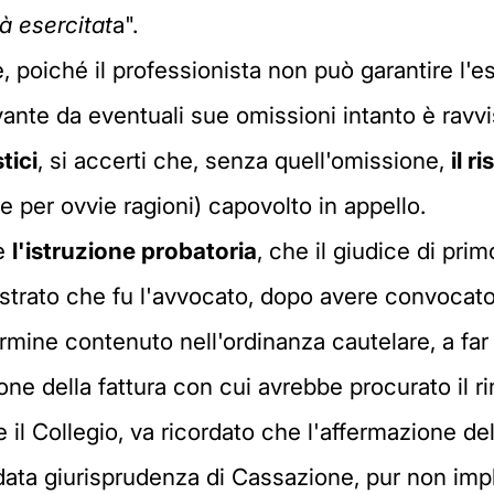
tà esercitat
a".
he, poiché il professionista non può garantire l
vante da eventuali sue omissioni intanto è ravvi
tici
, si accerti che, senza quell'omissione,
il
ri
e per ovvie ragioni) capovolto in appello.
he
l'istruzione
probatoria
, che il giudice di pr
trato che fu l'avvocato, dopo avere convocato l
termine contenuto nell'ordinanza cautelare, a far
one della fattura con cui avrebbe procurato il r
 il Collegio, va ricordato che l'affermazione de
data giurisprudenza di Cassazione, pur non imp