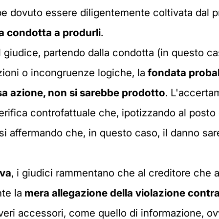
e dovuto essere diligentemente coltivata dal
a condotta a produrli
.
l giudice, partendo dalla condotta (in questo c
ioni o incongruenze logiche, la
fondata probab
sa azione, non si sarebbe prodotto
. L'accerta
verifica controfattuale che, ipotizzando al pos
si affermando che, in questo caso, il danno sa
ova
, i giudici rammentano che al creditore che 
te la
mera allegazione della violazione
contra
doveri accessori, come quello di informazione, 