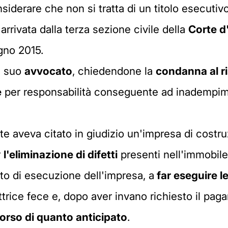
siderare che non si tratta di un titolo esecutivo
 arrivata dalla terza sezione civile della
Corte d
ugno 2015.
il suo
avvocato
, chiedendone la
condanna al r
e
per responsabilità conseguente ad inadempime
nte aveva citato in giudizio un'impresa di costr
r
l'eliminazione di difetti
presenti nell'immobile
etto di esecuzione dell'impresa, a
far eseguire l
ttrice fece e, dopo aver invano richiesto il pag
mborso di quanto anticipato
.