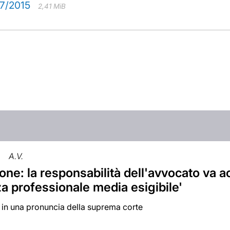
97/2015
2,41 MiB
A.V.
ne: la responsabilità dell'avvocato va a
za professionale media esigibile'
i in una pronuncia della suprema corte