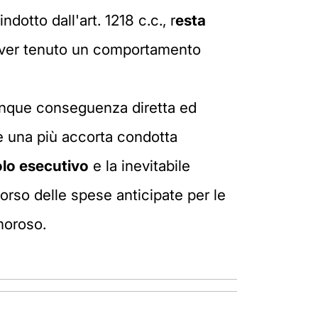
ndotto dall'art. 1218 c.c., r
esta
 aver tenuto un comportamento
è dunque conseguenza diretta ed
e una più accorta condotta
tolo esecutivo
e la inevitabile
orso delle spese anticipate per le
 moroso.