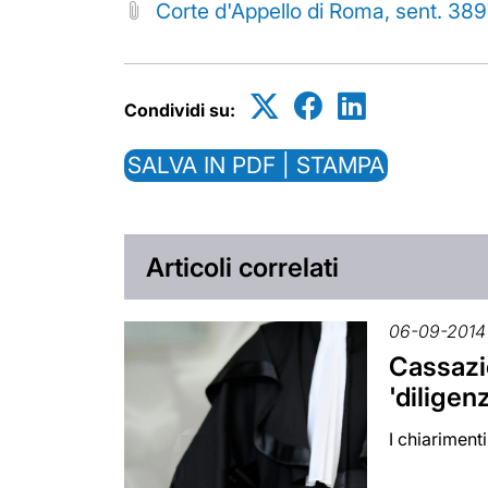
Corte d'Appello di Roma, sent. 38
Condividi su:
SALVA IN PDF | STAMPA
Articoli correlati
06-09-2014
Cassazio
'diligen
I chiariment