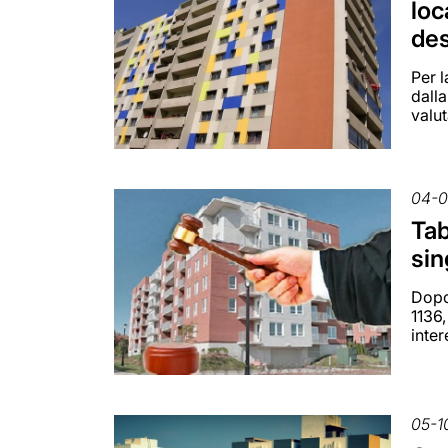
loc
des
Per l
dalla
valu
04-0
Tab
sin
Dopo
1136,
inte
05-1