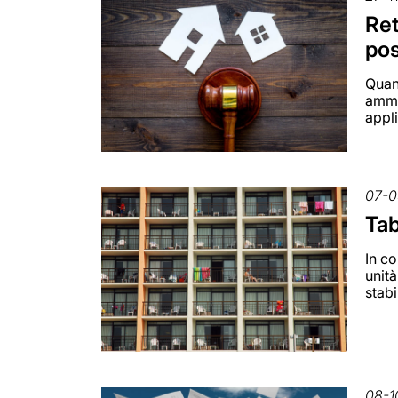
Ret
pos
Quand
ammes
appli
07-0
Tab
In co
unit
stabi
08-1