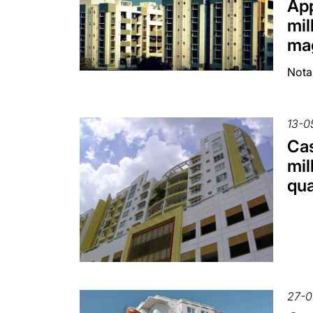
App
mil
ma
Nota
13-0
Cas
mil
qua
27-0