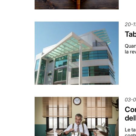
20-1
Tab
Quand
la re
03-0
Con
del
Le t
contr