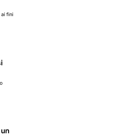
ai fini
i
no
 un