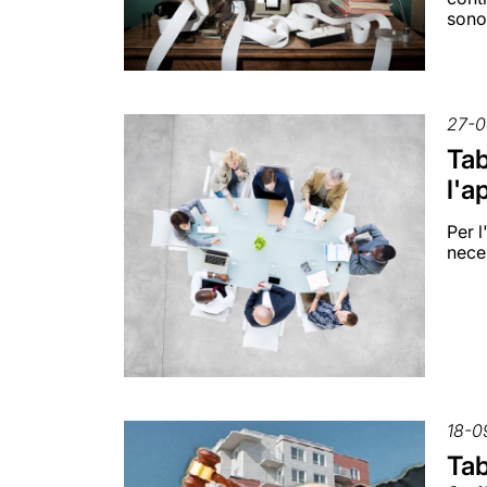
sono
27-0
Tab
l'a
Per l
nece
18-0
Tab