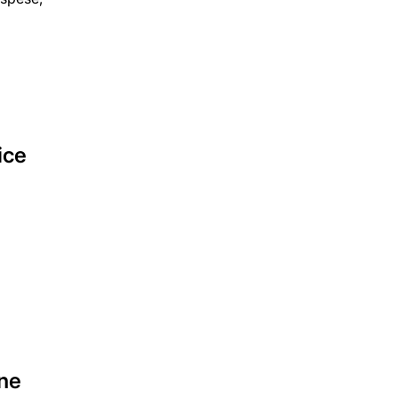
ice
one