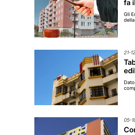
fa 
Gli E
della
21-1
Tab
edi
Dato 
comp
05-1
Con