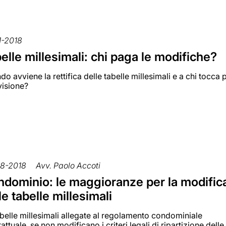
1-2018
elle millesimali: chi paga le modifiche?
o avviene la rettifica delle tabelle millesimali e a chi tocca
visione?
8-2018
Avv. Paolo Accoti
dominio: le maggioranze per la modific
le tabelle millesimali
abelle millesimali allegate al regolamento condominiale
attuale, se non modificano i criteri legali di ripartizione delle