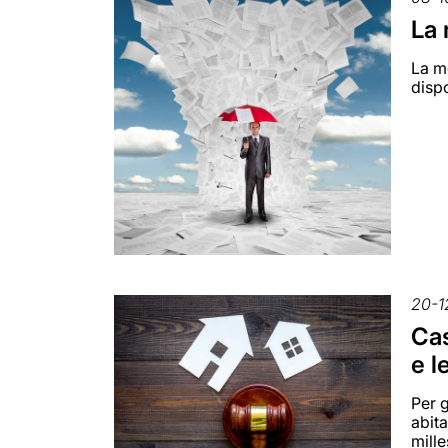
La 
La mo
dispo
20-1
Cas
e l
Per g
abit
mille