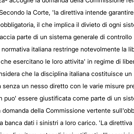
za- accoglie la domanda della Commissione relati
Secondo la Corte, 'la direttiva intende garantire il
obbligatoria, il che implica il divieto di ogni si
accia parte di un sistema generale di controllo 
lla normativa italiana restringe notevolmente la li
e esercitano le loro attivita' in regime di liber
considera che la disciplina italiana costituisce u
 senza un nesso diretto con le varie misure prese
n puo' essere giustificata come parte di un sis
la domanda della Commissione vertente sull'obb
anca dati i sinistri a loro carico. 'La direttiv