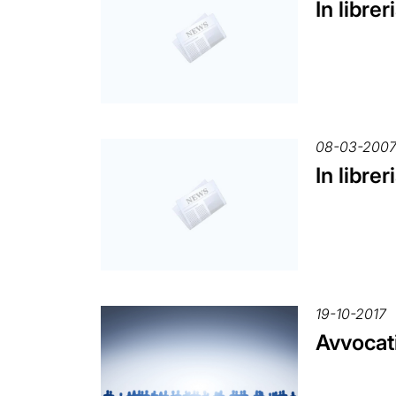
In libre
08-03-200
In libre
19-10-2017
Avvocati