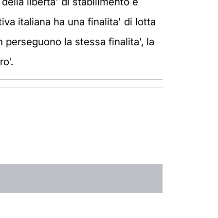
o della liberta' di stabilimento e
va italiana ha una finalita' di lotta
 perseguono la stessa finalita', la
o'.