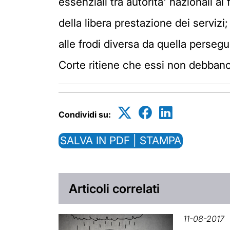
essenziali tra autorita' nazionali al 
della libera prestazione dei servizi;
alle frodi diversa da quella persegu
Corte ritiene che essi non debbano 
Condividi su:
SALVA IN PDF | STAMPA
Articoli correlati
11-08-2017