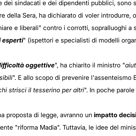
e dei sindacati e dei dipendenti pubblici, sono st
re della Sera, ha dichiarato di voler introdurre, 
are e liberali" contro i corrotti, sopralluoghi a
 esperti
" (ispettori e specialisti di modelli organ
ifficoltà oggettive
", ha chiarito il ministro "
aiu
ibili
". E allo scopo di prevenire l'assenteismo
i strisci il tesserino per altri
". In poche parol
na proposta di legge, avranno un
impatto decis
dente "riforma Madia". Tuttavia, le idee del mini