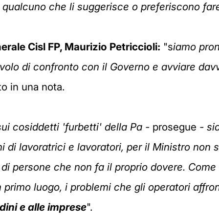
'è qualcuno che li suggerisce o preferiscono fa
rale Cisl FP, Maurizio Petriccioli:
"s
iamo pron
avolo di confronto con il Governo e avviare da
to in una nota.
i cosiddetti 'furbetti' della Pa -
prosegue
- si
 di lavoratrici e lavoratori, per il Ministro non s
 di persone che non fa il proprio dovere. Come
n primo luogo, i problemi che gli operatori affr
adini e alle imprese
".