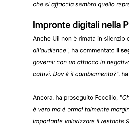
che si affaccia sembra quello repr
Impronte digitali nella P.
Anche Uil non è rimata in silenzio d
all'audience
", ha commentato
i
l se
governi: con un attacco in negativo 
cattivi. Dov'è il cambiamento?
", h
Ancora, ha proseguito Foccillo, "
Ch
è vero ma è ormai talmente margin
importante valorizzare il restante