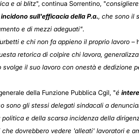
ca e ai blitz
", continua Sorrentino, "
consigliere
incidono sull'efficacia della P.a.
, che sono il 
amento e di mezzi adeguati"
.
furbetti e chi non fa appieno il proprio lavoro
– h
uesta retorica di colpire chi lavora, generalizza
o svolge il suo lavoro con onestà e dedizione pe
generale della Funzione Pubblica Cgil, "
é
inter
sso sono gli stessi delegati sindacali a denunc
a politica e della scarsa incidenza della dirigen
si che dovrebbero vedere 'alleati' lavoratori e 