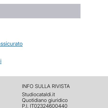
’assicurato
i
INFO SULLA RIVISTA
Studiocataldi.it
Quotidiano giuridico
P.I. IT02324600440