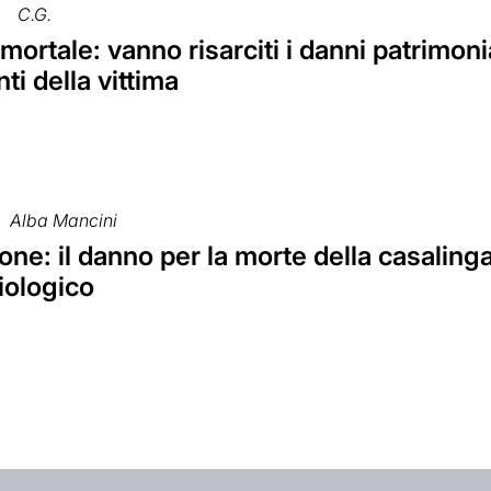
C.G.
 mortale: vanno risarciti i danni patrimonial
ti della vittima
Alba Mancini
ne: il danno per la morte della casaling
iologico