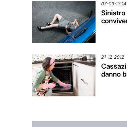
07-03-2014
Sinistro
conviven
21-12-2012
Cassazio
danno b