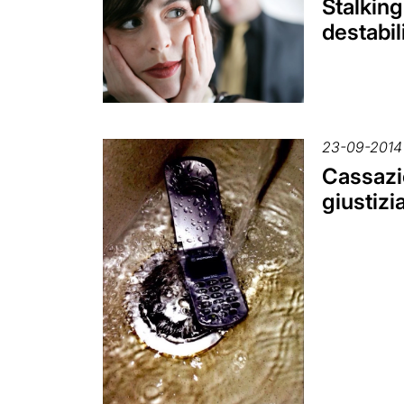
Stalking
destabil
23-09-2014
Cassazio
giustizi