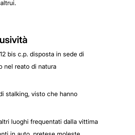
altrui.
usività
12 bis c.p. disposta in sede di
o nel reato di natura
di stalking, visto che hanno
ltri luoghi frequentati dalla vittima
menti in auto, pretese moleste