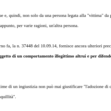
e, quindi, non solo da una persona legata alla "vittima" da pa
appunto, per varie ragioni, un'altra persona.
o fa, la n. 37448 del 10.09.14, fornisce ancora ulteriori preci
oggetto di un comportamento illegittimo altrui e per difende
ittime di un ingiustizia non può mai giustificare "
l'adozio
ne di 
nquillità".