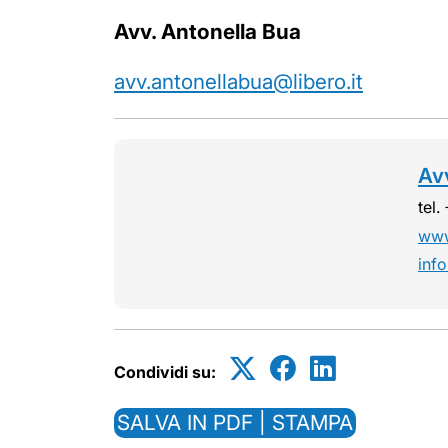
Avv. Antonella Bua
avv.antonellabua@libero.it
Av
tel
www.
info
Condividi su:
SALVA IN PDF | STAMPA