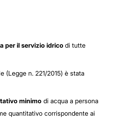
a per il servizio idrico
di tutte
le (Legge n. 221/2015) è stata
tativo minimo
di acqua a persona
e quantitativo corrispondente ai