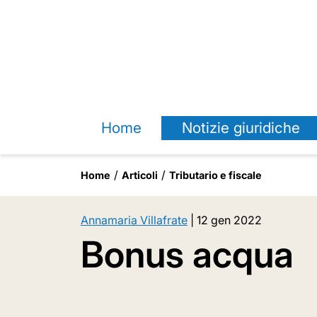
Home
Notizie giuridiche
Home
Articoli
Tributario e fiscale
Annamaria Villafrate
|
12 gen 2022
Bonus acqua