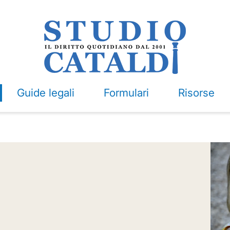
Guide legali
Formulari
Risorse