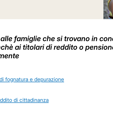
alle famiglie che si trovano in con
hè ai titolari di reddito o pension
amente
di fognatura e depurazione
eddito di cittadinanza