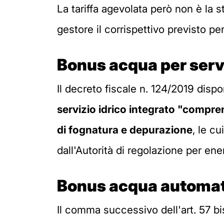
La tariffa agevolata però non è la st
gestore il corrispettivo previsto p
Bonus acqua per serv
Il decreto fiscale n. 124/2019 disp
servizio idrico integrato "
compre
di fognatura e depurazione
, le c
dall'Autorità di regolazione per ene
Bonus acqua automa
Il comma successivo dell'art. 57 bi