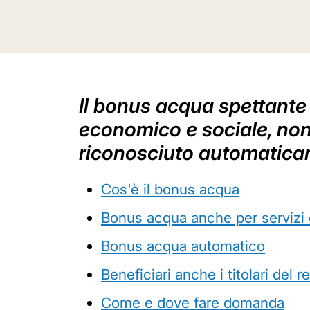
Il bonus acqua spettante 
economico e sociale, nonc
riconosciuto automatic
Cos'è il bonus acqua
Bonus acqua anche per servizi 
Bonus acqua automatico
Beneficiari anche i titolari del r
Come e dove fare domanda