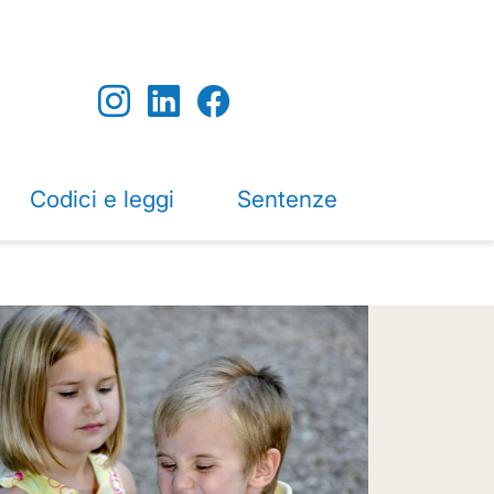
Codici e leggi
Sentenze