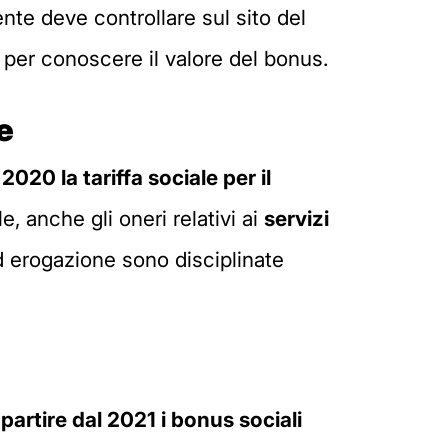
tente deve controllare sul sito del
a per conoscere il valore del bonus.
e
 2020 la tariffa sociale per il
, anche gli oneri relativi ai
servizi
ed erogazione sono disciplinate
partire dal 2021 i bonus sociali