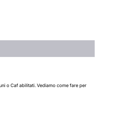
i o Caf abilitati. Vediamo come fare per