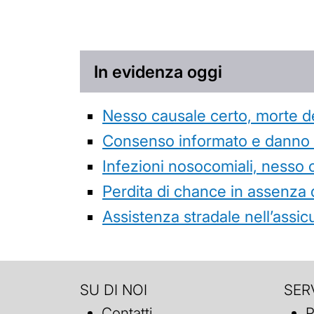
In evidenza oggi
Nesso causale certo, morte de
Consenso informato e danno da
Infezioni nosocomiali, nesso 
Perdita di chance in assenza 
Assistenza stradale nell’assicur
SU DI NOI
SERV
Contatti
P