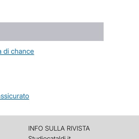
a di chance
’assicurato
INFO SULLA RIVISTA
Studiocataldi.it