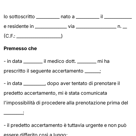
Io sottoscritto ___________ nato a ___________ il _____________
e residente in _______________ via ___________________ n. __
(C.F.: _____________________)
Premesso che
- in data _________ il medico dott. _________ mi ha
prescritto il seguente accertamento _______;
- in data __________, dopo aver tentato di prenotare il
predetto accertamento, mi è stata comunicata
l'impossibilità di procedere alla prenotazione prima del
_________;
- il predetto accertamento è tuttavia urgente e non può
essere differito così a lungo;