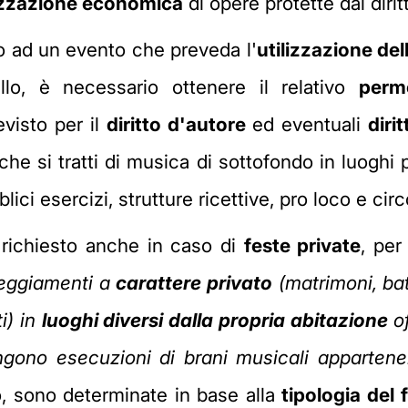
lizzazione economica
di opere protette dal dirit
o ad un evento che preveda l'
utilizzazione de
llo, è necessario ottenere il relativo
perm
visto per il
diritto d'autore
ed eventuali
diri
e si tratti di musica di sottofondo in luoghi p
lici esercizi, strutture ricettive, pro loco e circo
a richiesto anche in caso di
feste private
, per
teggiamenti a
carattere privato
(matrimoni, bat
i) in
luoghi diversi dalla propria abitazione
of
ngono esecuzioni di brani musicali appartene
so, sono determinate in base alla
tipologia del