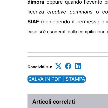
dimora
oppure quando l'evento p
licenza
creative commons
o com
SIAE
(richiedendo il permesso dire
caso si è esonerati dalla compilazion
Condividi su:
SALVA IN PDF | STAMPA
Articoli correlati