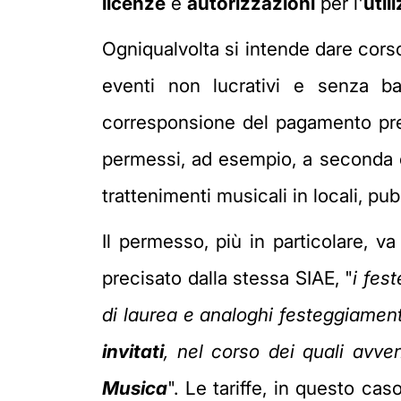
licenze
e
autorizzazioni
per l'
uti
Ogniqualvolta si intende dare cors
eventi non lucrativi e senza ba
corresponsione del pagamento pre
permessi, ad esempio, a seconda ch
trattenimenti musicali in locali, pubb
Il permesso, più in particolare, v
precisato dalla stessa SIAE, "
i fes
di laurea e analoghi festeggiament
invitati
, nel corso dei quali avve
Musica
". Le tariffe, in questo ca