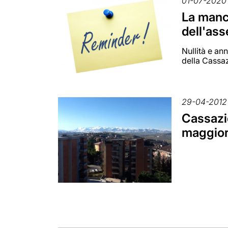
01-07-2020
La manc
dell'as
Nullità e an
della Cassa
29-04-2012
Cassazi
maggior