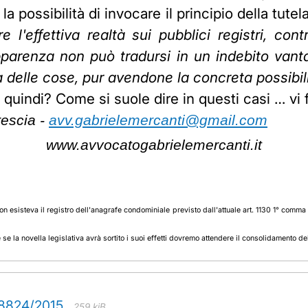
a possibilità di invocare il principio della tutel
e l'effettiva realtà sui pubblici registri, co
apparenza non può tradursi in un indebito van
tà delle cose, pur avendone la concreta possibil
 quindi? Come si suole dire in questi casi … vi
rescia -
avv.gabrielemercanti@gmail.com
www.avvocatogabrielemercanti.it
sisteva il registro dell'anagrafe condominiale previsto dall'attuale art. 1130 1° comma n
 se la novella legislativa avrà sortito i suoi effetti dovremo attendere il consolidamento 
 8824/2015
259 kiB