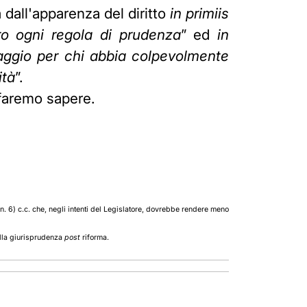
a dall'apparenza del diritto
in primiis
ntro ogni regola di prudenza
” ed
in
taggio per chi abbia colpevolmente
ità
”.
 faremo sapere.
. 6) c.c. che, negli intenti del Legislatore, dovrebbe rendere meno
della giurisprudenza
post
riforma.