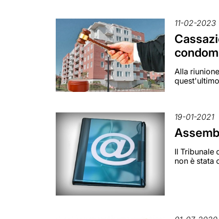
11-02-2023
Cassazio
condom
Alla riunio
quest'ultim
19-01-2021
Assembl
Il Tribunale
non è stata