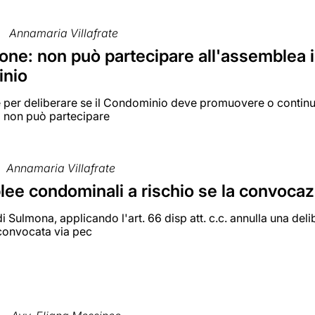
Annamaria Villafrate
ne: non può partecipare all'assemblea il
inio
ne per deliberare se il Condominio deve promuovere o contin
o non può partecipare
Annamaria Villafrate
ee condominali a rischio se la convocazi
 di Sulmona, applicando l'art. 66 disp att. c.c. annulla una 
 convocata via pec