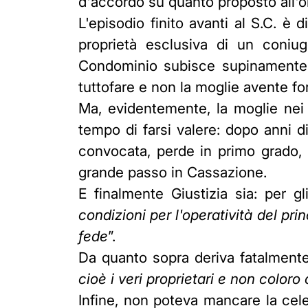
d'accordo su quanto proposto all'or
L'episodio finito avanti al S.C. è
proprietà esclusiva di un coniuge
Condominio subisce supinamente l
tuttofare e non la moglie avente fo
Ma, evidentemente, la moglie nei 
tempo di farsi valere: dopo anni d
convocata, perde in primo grado, 
grande passo in Cassazione.
E finalmente Giustizia sia: per 
condizioni per l'operatività del pri
fede
”.
Da quanto sopra deriva fatalment
cioè i veri proprietari e non color
Infine, non poteva mancare la celeb