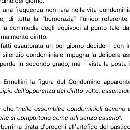
dine del giorno.
 di una frequenza non rara nella vita condomin
, di tutta la “burocrazia” l'unico referente
a commedia degli equivoci al punto tale da
rmalmente diritto.
fatti esautorata un bel giorno decide – con in
i silenzio condominiale impugna la delibera a
perde in secondo grado, ma – vista la posta in
gli Ermellini la figura del Condomino appare
ncipio dell'apparenza dei diritto volto, essenzial
e che “
nelle assemblee condominiali devono e
o che si comportano come tali senza esserlo
”.
errima tirata d'orecchi all'artefice del pasti