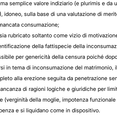
 ma semplice valore indiziario (e plurimis e da 
, idoneo, sulla base di una valutazione di meri
la mancata consumazione;
sia rubricato soltanto come vizio di motivazio
ntificazione della fattispecie della inconsumaz
missibile per genericità della censura poiché do
si in tema di inconsumazione del matrimonio, il
leto alla erezione seguita da penetrazione senz
mancanza di ragioni logiche e giuridiche per lim
nte (verginità della moglie, impotenza funzionale 
nza e si liquidano come in dispositivo.