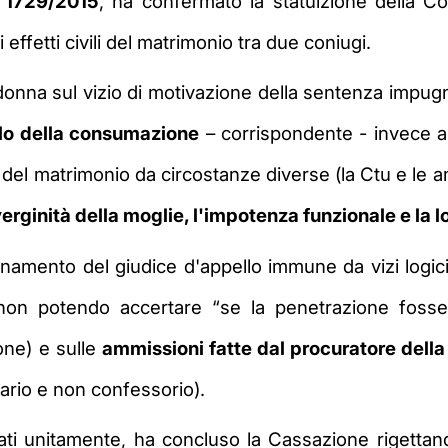
. 1729/2015
, ha confermato la statuizione della Co
ffetti civili del matrimonio tra due coniugi.
a donna sul vizio di motivazione della sentenza imp
lo della consumazione
– corrispondente - invece al
matrimonio da circostanze diverse (la Ctu e le amm
verginità della moglie, l'impotenza funzionale e la l
onamento del giudice d'appello immune da vizi logici
non potendo accertare “se la penetrazione foss
one) e sulle
ammissioni fatte dal procuratore dell
ziario e non confessorio).
erati unitamente, ha concluso la Cassazione rigettand