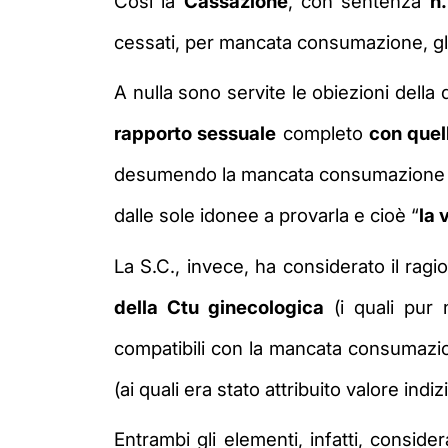
Così la
Cassazione
, con sentenza
n
cessati, per mancata consumazione, gli e
A nulla sono servite le obiezioni dell
rapporto sessuale
completo
con quel
desumendo la mancata consumazione del 
dalle sole idonee a provarla e cioè “
la 
La S.C., invece, ha considerato il ragi
della Ctu ginecologica
(i quali pur 
compatibili con la mancata consumazi
(ai quali era stato attribuito valore indi
Entrambi gli elementi, infatti, consid