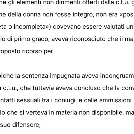
he gli elementi non dirimenti offerti dalla c.t.u.
e della donna non fosse integro, non era «poss
ta o incompleta») dovevano essere valutati un
izio di primo grado, aveva riconosciuto che il 
roposto ricorso per
. poiché la sentenza impugnata aveva incongruam
c.t.u., che tuttavia aveva concluso che la conv
tatti sessuali tra i coniugi, e dalle ammissioni 
olo che si verteva in materia non disponibile, 
 suo difensore;