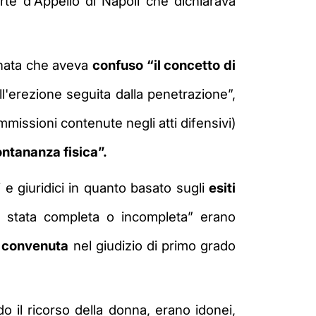
rte d'Appello di Napoli che dichiarava
ugnata che aveva
confuso “il concetto di
l'erezione seguita dalla penetrazione”,
issioni contenute negli atti difensivi)
ontananza fisica”.
 e giuridici in quanto basato sugli
esiti
e stata completa o incompleta” erano
a convenuta
nel giudizio di primo grado
o il ricorso della donna, erano idonei,