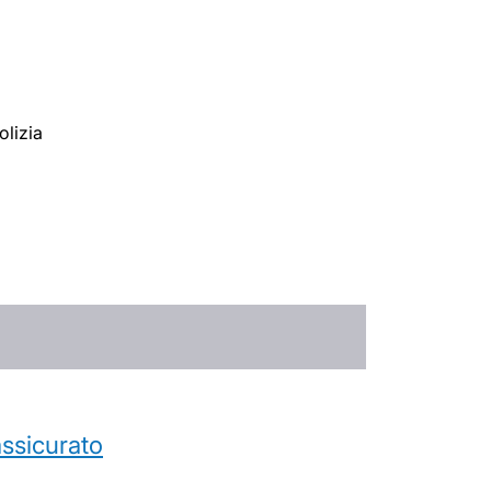
olizia
’assicurato