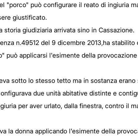
l "porco" può configurare il reato di ingiuria ma 
ere giustificato.
storia giudiziaria arrivata sino in Cassazione.
enza n.49512 del 9 dicembre 2013,ha stabilito c
" può applicarsi l'esimente della provocazione p
eva sotto lo stesso tetto ma in sostanza erano 
nfigurava due unità abitative distinte e contigu
iuria per aver urlato, dalla finestra, contro il m
veva la donna applicando l'esimente della provo