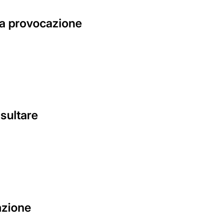
lla provocazione
sultare
azione