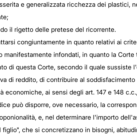
asserita e generalizzata ricchezza dei plastici, 
nte;
 il rigetto delle pretese del ricorrente.
attarsi congiuntamente in quanto relativi ai crit
 manifestamente infondati, in quanto la Corte t
to di questa Corte, secondo il quale sussiste l'
va di reddito, di contribuire al soddisfacimento d
à economiche, ai sensi degli art. 147 e 148 c.c.,
giudice può disporre, ove necessario, la corresp
 proponionalità, e, nel determinare l'importo dell
figlio", che si concretizzano in bisogni, abitudin