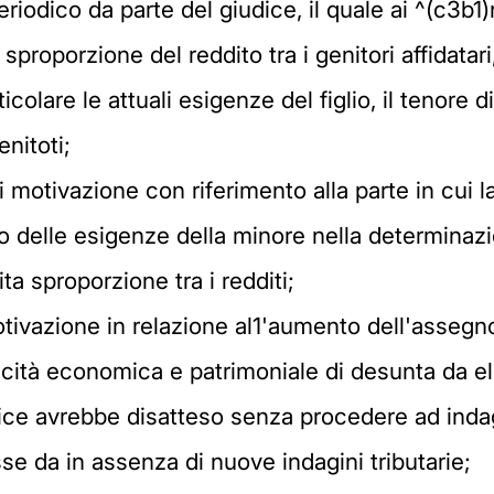
iodico da parte del giudice, il quale ai ^(c3b1)
roporzione del reddito tra i genitori affidatari, 
rticolare le attuali esigenze del figlio, il tenor
nitoti;
 motivazione con riferimento alla parte in cui la 
 delle esigenze della minore nella determinaz
ta sproporzione tra i redditi;
 motivazione in relazione al1'aumento dell'asse
acità economica e patrimoniale di desunta da el
ice avrebbe disatteso senza procedere ad indagi
e da in assenza di nuove indagini tributarie;