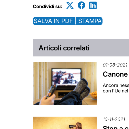
Condividi su:
SALVA IN PDF | STAMPA
Articoli correlati
01-08-2021
Canone R
Ancora ness
con l'Ue ne
10-11-2021
Stop a c