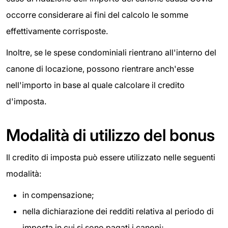
occorre considerare ai fini del calcolo le somme
effettivamente corrisposte.
Inoltre, se le spese condominiali rientrano all'interno del
canone di locazione, possono rientrare anch'esse
nell'importo in base al quale calcolare il credito
d'imposta.
Modalità di utilizzo del bonus
Il credito di imposta può essere utilizzato nelle seguenti
modalità:
in compensazione;
nella dichiarazione dei redditi relativa al periodo di
imposta in cui si sono pagati i canoni;