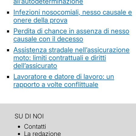
all’autodeterminazione
Infezioni nosocomiali, nesso causale e
onere della prova
Perdita di chance in assenza di nesso
causale con il decesso
Assistenza stradale nell’assicurazione
moto: limiti contrattuali e diritti
dell’assicurato
Lavoratore e datore di lavoro: un
rapporto a volte conflittuale
SU DI NOI
Contatti
La redazione