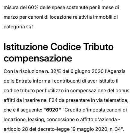
misura del 60% delle spese sostenute per il mese di
marzo per canoni di locazione relativi a immobili di
categoria C/1.
Istituzione Codice Tributo
compensazione
Con la risoluzione n. 32/E del 6 giugno 2020 l'Agenzia
delle Entrate informa i contribuenti di aver istituito il
codice tributo per l'utilizzo in compensazione del bonus
affitti da inserire nel F24 da presentare in via telematica,
che è il seguente:
"6920"
"Credito d'imposta canoni di
locazione, leasing, concessione o affitto d'azienda -
articolo 28 del decreto-legge 19 maggio 2020, n. 34".