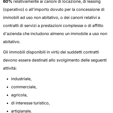
60%
relativamente ai canoni di locazione, di leasing
(operativo) o all'importo dovuto per la concessione di
immobili ad uso non abitativo, o dei canoni relativi a
contratti di servizi a prestazioni complesse o di affitto
d'azienda che includono almeno un immobile a uso non
abitativo.
Gli immobili disponibili in virtù dei suddetti contratti
devono essere destinati allo svolgimento delle seguenti
attività:
industriale,
commerciale,
agricola,
di interesse turistico,
artigianale.