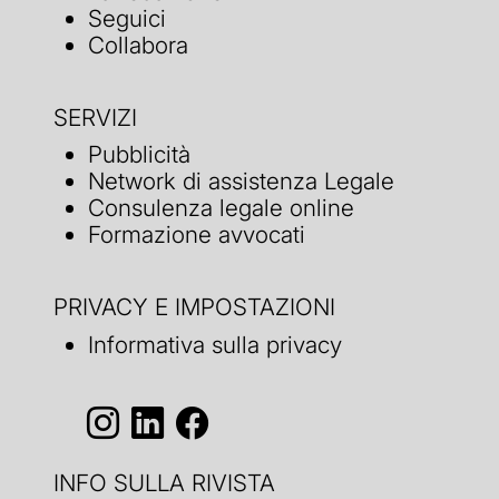
Seguici
Collabora
SERVIZI
Pubblicità
Network di assistenza Legale
Consulenza legale online
Formazione avvocati
PRIVACY E IMPOSTAZIONI
Informativa sulla privacy
INFO SULLA RIVISTA