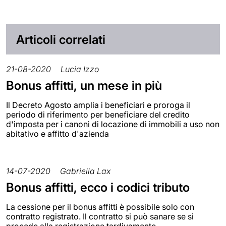
Articoli correlati
21-08-2020
Lucia Izzo
Bonus affitti, un mese in più
Il Decreto Agosto amplia i beneficiari e proroga il
periodo di riferimento per beneficiare del credito
d'imposta per i canoni di locazione di immobili a uso non
abitativo e affitto d'azienda
14-07-2020
Gabriella Lax
Bonus affitti, ecco i codici tributo
La cessione per il bonus affitti è possibile solo con
contratto registrato. Il contratto si può sanare se si
procede alla registrazione tardivamente