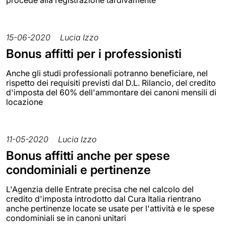
15-06-2020
Lucia Izzo
Bonus affitti per i professionisti
Anche gli studi professionali potranno beneficiare, nel
rispetto dei requisiti previsti dal D.L. Rilancio, del credito
d'imposta del 60% dell'ammontare dei canoni mensili di
locazione
11-05-2020
Lucia Izzo
Bonus affitti anche per spese
condominiali e pertinenze
L'Agenzia delle Entrate precisa che nel calcolo del
credito d'imposta introdotto dal Cura Italia rientrano
anche pertinenze locate se usate per l'attività e le spese
condominiali se in canoni unitari