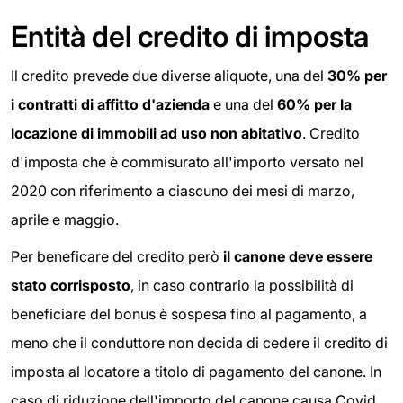
Entità del credito di imposta
Il credito prevede due diverse aliquote, una del
30% per
i contratti di affitto d'azienda
e una del
60% per la
locazione di immobili ad uso non abitativo
. Credito
d'imposta che è commisurato all'importo versato nel
2020 con riferimento a ciascuno dei mesi di marzo,
aprile e maggio.
Per beneficare del credito però
il canone deve essere
stato corrisposto
, in caso contrario la possibilità di
beneficiare del bonus è sospesa fino al pagamento, a
meno che il conduttore non decida di cedere il credito di
imposta al locatore a titolo di pagamento del canone. In
caso di riduzione dell'importo del canone causa Covid