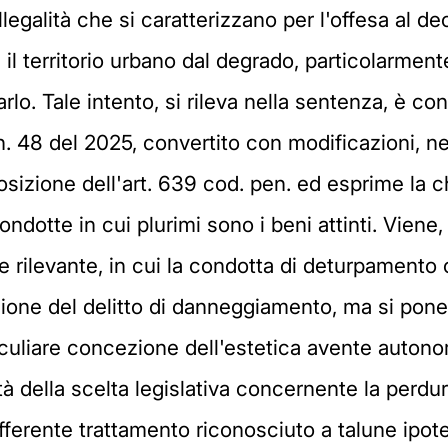
llegalità che si caratterizzano per l'offesa al d
 il territorio urbano dal degrado, particolarmente
rlo. Tale intento, si rileva nella sentenza, è co
 n. 48 del 2025, convertito con modificazioni, n
osizione dell'art. 639 cod. pen. ed esprime la ch
 condotte in cui plurimi sono i beni attinti. Vie
 rilevante, in cui la condotta di deturpamento
one del delitto di danneggiamento, ma si pone
culiare concezione dell'estetica avente autonom
ità della scelta legislativa concernente la perdu
ifferente trattamento riconosciuto a talune ipot