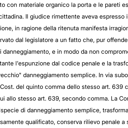
o con materiale organico la porta e le pareti e
ttadina. Il giudice rimettente aveva espresso il 
one, in ragione della ritenuta manifesta irragio
servato dal legislatore a un fatto che, pur off
o di danneggiamento, e in modo da non compromet
nte l'espunzione dal codice penale e la trasform
ecchio" danneggiamento semplice. In via subord
3 Cost. del quinto comma dello stesso art. 639 
di cui allo stesso art. 639, secondo comma. La 
ispecie di danneggiamento semplice, trasformata 
rsamente qualificato, conserva rilievo penale a s