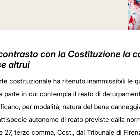
 contrasto con la Costituzione la
e altrui
orte costituzionale ha ritenuto inammissibili le q
la parte in cui contempla il reato di deturpamen
erificano, per modalità, natura del bene danneggi
 fattispecie autonome di reato previste dalla nor
 3 e 27, terzo comma, Cost., dal Tribunale di Fir