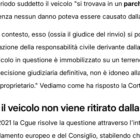
iodo suddetto il veicolo "si trovava in un
parch
enza nessun danno poteva essere causato dalla
contesto, esso (ossia il giudice del rinvio) si p
zione della responsabilità civile derivante dalla
olo in questione è immobilizzato su un terreno 
decisione giudiziaria definitiva, non è idoneo al
proprietario." Vediamo come ha risposto la Cort
l veicolo non viene ritirato dall
021 la Cgue risolve la questione attraverso l'in
rlamento europeo e del Consiglio, stabilendo c