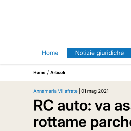
Home
Notizie giuridiche
Home
Articoli
Annamaria Villafrate
|
01 mag 2021
RC auto: va ass
rottame parch