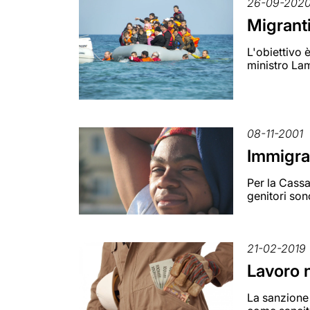
26-09-202
Migranti
L'obiettivo 
ministro La
08-11-2001
Immigraz
Per la Cassa
genitori son
21-02-2019
Lavoro n
La sanzione 