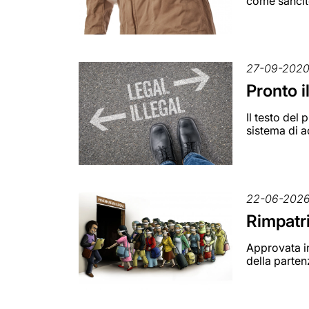
come sancit
27-09-202
Pronto 
Il testo del
sistema di 
22-06-202
Rimpatri
Approvata in
della parten