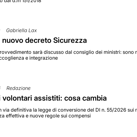
o dal d.m 151/2018
0
Gabriella Lax
il nuovo decreto Sicurezza
 provvedimento sarà discusso dal consiglio dei ministri: sono 
accoglienza e integrazione
6
Redazione
 volontari assistiti: cosa cambia
 via definitiva la legge di conversione del Dl n. 55/2026 sui ri
za effettiva e nuove regole sui compensi