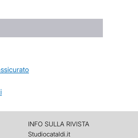
’assicurato
i
INFO SULLA RIVISTA
Studiocataldi.it