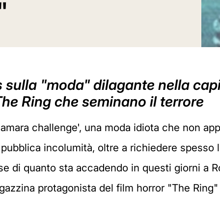
"
ulla "moda" dilagante nella capital
The Ring che seminano il terrore
Samara challenge', una moda idiota che non app
 pubblica incolumità, oltre a richiedere spesso l
e di quanto sta accadendo in questi giorni a Rom
agazzina protagonista del film horror "The Ring" 