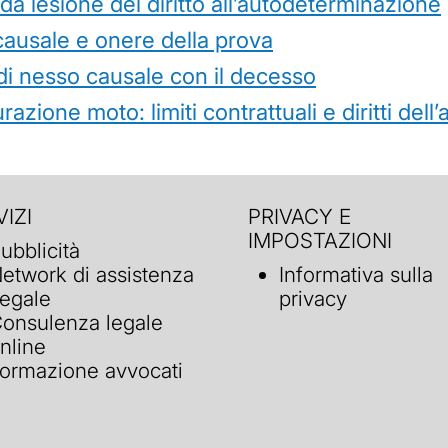
 lesione del diritto all’autodeterminazione
causale e onere della prova
di nesso causale con il decesso
azione moto: limiti contrattuali e diritti dell
IZI
PRIVACY E
IMPOSTAZIONI
ubblicità
etwork di assistenza
Informativa sulla
egale
privacy
onsulenza legale
nline
ormazione avvocati